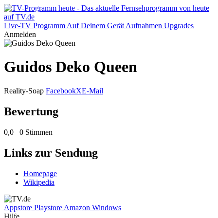
Live-TV
Programm
Auf Deinem Gerät
Aufnahmen
Upgrades
Anmelden
Guidos Deko Queen
Reality-Soap
Facebook
X
E-Mail
Bewertung
0,0
0 Stimmen
Links zur Sendung
Homepage
Wikipedia
Appstore
Playstore
Amazon
Windows
Hilfe