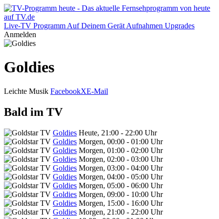
Live-TV
Programm
Auf Deinem Gerät
Aufnahmen
Upgrades
Anmelden
Goldies
Leichte Musik
Facebook
X
E-Mail
Bald im TV
Goldies
Heute, 21:00 - 22:00 Uhr
Goldies
Morgen, 00:00 - 01:00 Uhr
Goldies
Morgen, 01:00 - 02:00 Uhr
Goldies
Morgen, 02:00 - 03:00 Uhr
Goldies
Morgen, 03:00 - 04:00 Uhr
Goldies
Morgen, 04:00 - 05:00 Uhr
Goldies
Morgen, 05:00 - 06:00 Uhr
Goldies
Morgen, 09:00 - 10:00 Uhr
Goldies
Morgen, 15:00 - 16:00 Uhr
Goldies
Morgen, 21:00 - 22:00 Uhr