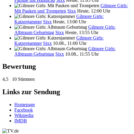
Familie mit Handicap
Sixx
Heute, 11:05 Uhr
Gilmore Girls:
Mit Pauken und Trompeten
Sixx
Heute, 12:00 Uhr
Gilmore Girls:
Katzenjammer
Sixx
Heute, 13:00 Uhr
Gilmore Girls:
Albtraum Geburtstag
Sixx
Heute, 13:55 Uhr
Gilmore Girls:
Katzenjammer
Sixx
10.08., 11:00 Uhr
Gilmore Girls:
Albtraum Geburtstag
Sixx
10.08., 11:55 Uhr
Bewertung
4,5
10 Stimmen
Links zur Sendung
Homepage
Facebook
Wikipedia
IMDB