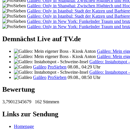
Galileo: Only in Shanghai: Zwischen Hightech und Ho
Galileo: Only in Shanghai: Zwischen Hightech und Ho
Galileo: Only in Istanbul: Stadt der Katzen und Barbiere
Galileo: Only in Istanbul: Stadt der Katzen und Barbiere
Galileo: Only in New York: Funkelnder Traum und bruta
Galileo: Only in New York: Funkelnder Traum und bruta
Demnächst Live auf TV.de
Galileo: Mein eig
Galileo: Mein eig
Galileo: Instahotspot 
Galileo
ProSieben
08.08., 04:29 Uhr
Galileo: Instahotspot 
Galileo
ProSieben
09.08., 08:50 Uhr
Bewertung
3,79012345679
162 Stimmen
Links zur Sendung
Homepage