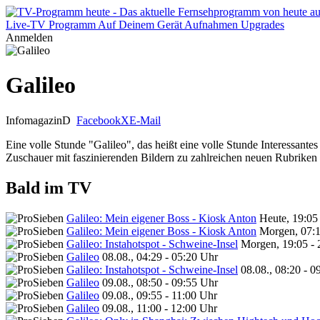
Live-TV
Programm
Auf Deinem Gerät
Aufnahmen
Upgrades
Anmelden
Galileo
Infomagazin
D
Facebook
X
E-Mail
Eine volle Stunde "Galileo", das heißt eine volle Stunde Interessante
Zuschauer mit faszinierenden Bildern zu zahlreichen neuen Rubriken 
Bald im TV
Galileo: Mein eigener Boss - Kiosk Anton
Heute, 19:05
Galileo: Mein eigener Boss - Kiosk Anton
Morgen, 07:1
Galileo: Instahotspot - Schweine-Insel
Morgen, 19:05 - 
Galileo
08.08., 04:29 - 05:20 Uhr
Galileo: Instahotspot - Schweine-Insel
08.08., 08:20 - 0
Galileo
09.08., 08:50 - 09:55 Uhr
Galileo
09.08., 09:55 - 11:00 Uhr
Galileo
09.08., 11:00 - 12:00 Uhr