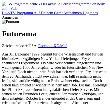
Live-TV
Programm
Auf Deinem Gerät
Aufnahmen
Upgrades
Anmelden
Futurama
Zeichentrickserie
USA
Facebook
X
E-Mail
Am 31. Dezember 1999 beginnt für die Wissenschaft und für den
fünfundzwanzigjährigen New Yorker Lieferjungen Fry ein
spannendes Experiment. Fry wird versehentlich eingefroren und
wacht genau 1000 Jahre später wieder im futuristischen Neu New
York auf. Doch nicht nur die Stadt hat sich verändert. Fry, der schon
dem 20. Jahrhundert nicht gewachsen war, fällt es anfangs nicht
leicht, sich auf die völlig neuen Erdbewohner einzustellen. Doch
schon bald arbeitet er wieder in seinem alten Job. Diesmal allerdings
bei Planet Express, einem intergalaktischen Liefer-Service. Mit
seinen neuen Freunden Leela, einer außerirdischen Zyklopin, und
dem entarteten Roboter Bender erkundet er das Universum und
erlebt auf seinen Touren ziemlich abgedrehte Abenteuer.