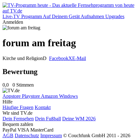
Live-TV
Programm
Auf Deinem Gerät
Aufnahmen
Upgrades
Anmelden
forum am freitag
Kirche und Religion
D
Facebook
X
E-Mail
Bewertung
0,0
0 Stimmen
Appstore
Playstore
Amazon
Windows
Hilfe
Häufige Fragen
Kontakt
Wir sind TV.de
Dein Fernsehen
Dein Fußball
Deine WM 2026
Bequem zahlen
PayPal
VISA
MasterCard
AGB
Datenschutz
Impressum
© Couchfunk GmbH 2011 - 2026