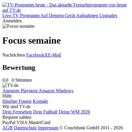
Live-TV
Programm
Auf Deinem Gerät
Aufnahmen
Upgrades
Anmelden
Focus semaine
Nachrichten
Facebook
X
E-Mail
Bewertung
0,0
0 Stimmen
Appstore
Playstore
Amazon
Windows
Hilfe
Häufige Fragen
Kontakt
Wir sind TV.de
Dein Fernsehen
Dein Fußball
Deine WM 2026
Bequem zahlen
PayPal
VISA
MasterCard
AGB
Datenschutz
Impressum
© Couchfunk GmbH 2011 - 2026