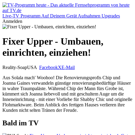
Live-TV
Programm
Auf Deinem Gerät
Aufnahmen
Upgrades
Anmelden
Fixer Upper - Umbauen,
einrichten, einziehen!
Reality-Soap
USA
Facebook
X
E-Mail
Aus Solala mach' Woohoo! Die Renovierungsprofis Chip und
Joanna Gaines verwandeln günstige renovierungsbedürftige Häuser
in wahre Traumpaläste. Während Chip der Mann fürs Grobe ist,
kümmert sich Joanna liebevoll und mit geschultem Auge um die
Inneneinrichtung - mit einer Vorliebe für Shabby Chic und originelle
Flohmarktware. Beim Anblick des fertigen Hauses verlieren ihre
Kunden nicht selten Tränen der Freude.
Bald im TV