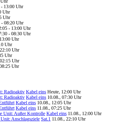
0 Uhr
 - 13:00 Uhr
10 Uhr
35 Uhr
5 - 08:20 Uhr
2:05 - 13:00 Uhr
7:30 - 08:30 Uhr
 13:00 Uhr
:10 Uhr
 22:10 Uhr
:35 Uhr
 02:15 Uhr
 08:25 Uhr
t: Radioaktiv
Kabel eins
Heute, 12:00 Uhr
t: Radioaktiv
Kabel eins
10.08., 07:30 Uhr
Entführt
Kabel eins
10.08., 12:05 Uhr
Entführt
Kabel eins
11.08., 07:25 Uhr
e Unit: Außer Kontrolle
Kabel eins
11.08., 12:00 Uhr
 Unit: Anschlagsziele
Sat.1
11.08., 22:10 Uhr