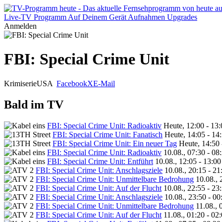
Live-TV
Programm
Auf Deinem Gerät
Aufnahmen
Upgrades
Anmelden
FBI: Special Crime Unit
Krimiserie
USA
Facebook
X
E-Mail
Bald im TV
FBI: Special Crime Unit: Radioaktiv
Heute, 12:00 - 13
FBI: Special Crime Unit: Fanatisch
Heute, 14:05 - 14
FBI: Special Crime Unit: Ein neuer Tag
Heute, 14:50 
FBI: Special Crime Unit: Radioaktiv
10.08., 07:30 - 08
FBI: Special Crime Unit: Entführt
10.08., 12:05 - 13:0
FBI: Special Crime Unit: Anschlagsziele
10.08., 20:15 - 2
FBI: Special Crime Unit: Unmittelbare Bedrohung
10.08., 
FBI: Special Crime Unit: Auf der Flucht
10.08., 22:55 - 23
FBI: Special Crime Unit: Anschlagsziele
10.08., 23:50 - 0
FBI: Special Crime Unit: Unmittelbare Bedrohung
11.08., 
FBI: Special Crime Unit: Auf der Flucht
11.08., 01:20 - 02