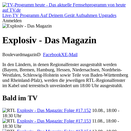
Live-TV
Programm
Auf Deinem Gerät
Aufnahmen
Upgrades
Anmelden
Explosiv - Das Magazin
Boulevardmagazin
D
Facebook
X
E-Mail
In den Ländern, in denen Regionalfenster ausgestrahlt werden
(Bayern, Bremen, Hamburg, Hessen, Niedersachsen, Nordrhein-
Westfalen, Schleswig-Holstein sowie Teile von Baden-Württemberg
und Rheinland-Pfalz), werden die jeweiligen RTL-Regionalfenster
im Kabel und terrestrisch unverändert um 18:00 Uhr ausgestrahlt.
Bald im TV
Explosiv - Das Magazin: Folge #17.152
10.08., 18:00 -
18:30 Uhr
Explosiv - Das Magazin: Folge #17.153
11.08., 18:00 -
18:30 Uhr