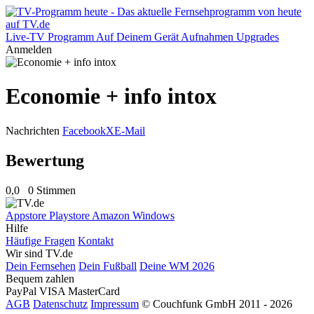
Live-TV
Programm
Auf Deinem Gerät
Aufnahmen
Upgrades
Anmelden
Economie + info intox
Nachrichten
Facebook
X
E-Mail
Bewertung
0,0
0 Stimmen
Appstore
Playstore
Amazon
Windows
Hilfe
Häufige Fragen
Kontakt
Wir sind TV.de
Dein Fernsehen
Dein Fußball
Deine WM 2026
Bequem zahlen
PayPal
VISA
MasterCard
AGB
Datenschutz
Impressum
© Couchfunk GmbH 2011 - 2026