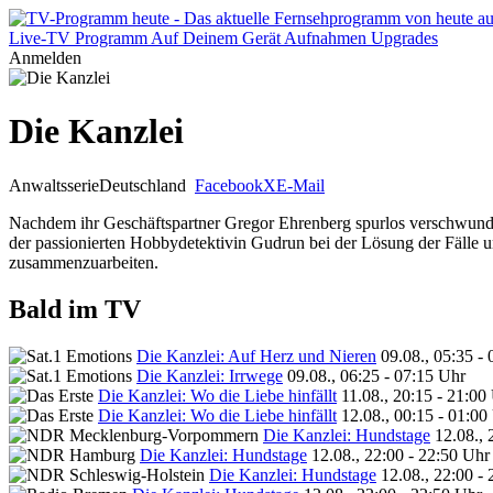
Live-TV
Programm
Auf Deinem Gerät
Aufnahmen
Upgrades
Anmelden
Die Kanzlei
Anwaltsserie
Deutschland
Facebook
X
E-Mail
Nachdem ihr Geschäftspartner Gregor Ehrenberg spurlos verschwunden
der passionierten Hobbydetektivin Gudrun bei der Lösung der Fälle un
zusammenzuarbeiten.
Bald im TV
Die Kanzlei: Auf Herz und Nieren
09.08., 05:35 -
Die Kanzlei: Irrwege
09.08., 06:25 - 07:15 Uhr
Die Kanzlei: Wo die Liebe hinfällt
11.08., 20:15 - 21:00
Die Kanzlei: Wo die Liebe hinfällt
12.08., 00:15 - 01:00
Die Kanzlei: Hundstage
12.08., 
Die Kanzlei: Hundstage
12.08., 22:00 - 22:50 Uhr
Die Kanzlei: Hundstage
12.08., 22:00 -