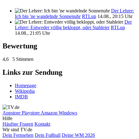
Der Lehrer:
Ich bin 'ne wandelnde Sonnenuhr
RTLup
14.08., 20:15 Uhr
Der
Lehrer: Entweder völlig bekloppt, oder Stahleier
RTLup
14.08., 21:05 Uhr
Bewertung
4,6
5 Stimmen
Links zur Sendung
Homepage
Wikipedia
IMDB
Appstore
Playstore
Amazon
Windows
Hilfe
Häufige Fragen
Kontakt
Wir sind TV.de
Dein Fernsehen
Dein Fußball
Deine WM 2026