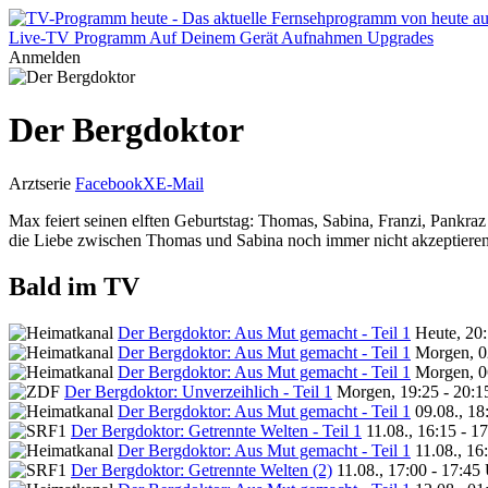
Live-TV
Programm
Auf Deinem Gerät
Aufnahmen
Upgrades
Anmelden
Der Bergdoktor
Arztserie
Facebook
X
E-Mail
Max feiert seinen elften Geburtstag: Thomas, Sabina, Franzi, Pankra
die Liebe zwischen Thomas und Sabina noch immer nicht akzeptieren
Bald im TV
Der Bergdoktor: Aus Mut gemacht - Teil 1
Heute, 20:
Der Bergdoktor: Aus Mut gemacht - Teil 1
Morgen, 0
Der Bergdoktor: Aus Mut gemacht - Teil 1
Morgen, 0
Der Bergdoktor: Unverzeihlich - Teil 1
Morgen, 19:25 - 20:1
Der Bergdoktor: Aus Mut gemacht - Teil 1
09.08., 18
Der Bergdoktor: Getrennte Welten - Teil 1
11.08., 16:15 - 1
Der Bergdoktor: Aus Mut gemacht - Teil 1
11.08., 16
Der Bergdoktor: Getrennte Welten (2)
11.08., 17:00 - 17:45