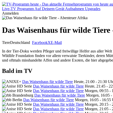
Live-TV
Programm
Auf Deinem Gerät
Aufnahmen
Upgrades
Anmelden
Das Waisenhaus für wilde Tiere 
Tiere
Deutschland
Facebook
X
E-Mail
In der Tier-Doku werden Pfleger und freiwillige Helfer aus aller Wel
Wildlife Foundation finden vor allem verwaiste Tierkinder, deren Mü
und oftmals misshandelte Affen und andere Exoten, die hier abgegeb
Bald im TV
Das Waisenhaus für wilde Tiere
Heute, 21:00 - 21:30 Uh
Das Waisenhaus für wilde Tiere
Heute, 21:45 - 2
Das Waisenhaus für wilde Tiere
Morgen, 09:55 - 
Das Waisenhaus für wilde Tiere
Morgen, 16:05 -
Das Waisenhaus für wilde Tiere
Morgen, 16:05 - 16:55
Das Waisenhaus für wilde Tiere
Morgen, 20:15 - 
Das Waisenhaus für wilde Tiere
Morgen, 21:05 - 