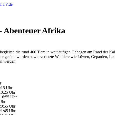
- Abenteuer Afrika
t begleitet, die rund 400 Tiere in weitläufigen Gehegen am Rand der K
tter getötet wurden sowie verletzte Wildtiere wie Löwen, Geparden, L
en werden.
r
2:15 Uhr
10:25 Uhr
 16:55 Uhr
 Uhr
20:55 Uhr
21:45 Uhr