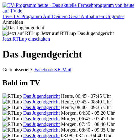
Live-TV
Programm
Auf Deinem Gerät
Aufnahmen
Upgrades
Anmelden
Jetzt auf RTLup
Das Jugendgericht
Jetzt RTLup einschalten
Das Jugendgericht
Gerichtsserie
D
Facebook
X
E-Mail
Bald im TV
Das Jugendgericht
Heute, 06:45 - 07:45 Uhr
Das Jugendgericht
Heute, 07:45 - 08:40 Uhr
Das Jugendgericht
Heute, 08:40 - 09:35 Uhr
Das Jugendgericht
Morgen, 04:30 - 05:20 Uhr
Das Jugendgericht
Morgen, 06:45 - 07:45 Uhr
Das Jugendgericht
Morgen, 07:45 - 08:40 Uhr
Das Jugendgericht
Morgen, 08:40 - 09:35 Uhr
Das Jugendgericht
08.08., 03:55 - 04:40 Uhr