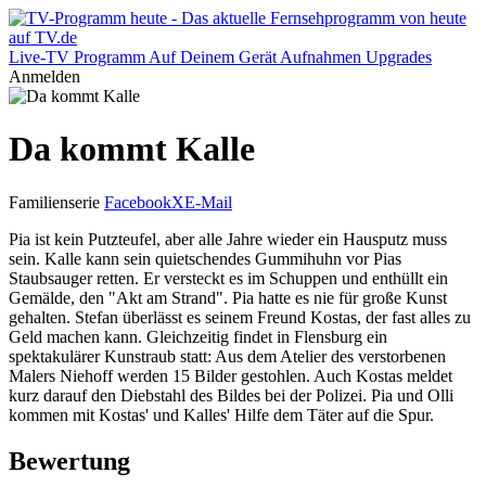
Live-TV
Programm
Auf Deinem Gerät
Aufnahmen
Upgrades
Anmelden
Da kommt Kalle
Familienserie
Facebook
X
E-Mail
Pia ist kein Putzteufel, aber alle Jahre wieder ein Hausputz muss
sein. Kalle kann sein quietschendes Gummihuhn vor Pias
Staubsauger retten. Er versteckt es im Schuppen und enthüllt ein
Gemälde, den "Akt am Strand". Pia hatte es nie für große Kunst
gehalten. Stefan überlässt es seinem Freund Kostas, der fast alles zu
Geld machen kann. Gleichzeitig findet in Flensburg ein
spektakulärer Kunstraub statt: Aus dem Atelier des verstorbenen
Malers Niehoff werden 15 Bilder gestohlen. Auch Kostas meldet
kurz darauf den Diebstahl des Bildes bei der Polizei. Pia und Olli
kommen mit Kostas' und Kalles' Hilfe dem Täter auf die Spur.
Bewertung