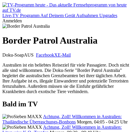
Live-TV
Programm
Auf Deinem Gerät
Aufnahmen
Upgrades
Anmelden
Border Patrol Australia
Doku-Soap
AUS
Facebook
X
E-Mail
Australien ist ein beliebtes Reiseziel für viele Passagiere. Doch nicht
alle sind willkommen. Die Doku-Serie "Border Patrol Australia"
begleitet die australischen Grenzbeamten bei ihrer täglichen Arbeit.
Ihre Aufgabe ist es, illegale Einwanderer und potenzielle Terroristen
fernzuhalten. Außerdem müssen sie die Einfuhr gefährlicher
Krankheiten durch exotische Tiere verhindern.
Bald im TV
Achtung, Zoll! Willkommen in Australien:
Thailändische Überraschungs-Bonbons
Morgen, 04:05 - 04:25 Uhr
Achtung, Zoll! Willkommen in Australien: