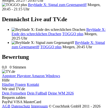
Morgen, 20:25 - 20:45 Uhr
Beyblade X: Signal zum Gegenangriff
Morgen,
20:45 - 21:15 Uhr
Demnächst Live auf TV.de
Beyblade X:
Ende des schrecklichen Drachen
TOGGO plus
Morgen,
20:25 Uhr
Beyblade X: Signal
zum Gegenangriff
TOGGO plus
Morgen, 20:45 Uhr
Bewertung
0,0
0 Stimmen
Appstore
Playstore
Amazon
Windows
Hilfe
Häufige Fragen
Kontakt
Wir sind TV.de
Dein Fernsehen
Dein Fußball
Deine WM 2026
Bequem zahlen
PayPal
VISA
MasterCard
AGB
Datenschutz
Impressum
© Couchfunk GmbH 2011 - 2026