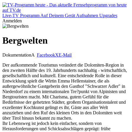
Live-TV
Programm
Auf Deinem Gerät
Aufnahmen
Upgrades
Anmelden
Bergwelten
Dokumentation
A
Facebook
X
E-Mail
Der aufkommende Tourismus verändert die Dolomiten-Region in
den zweiten Hälfte des 19. Jahrhunderts nachhaltig - wirtschaftlich,
gesellschaftlich und kulturell. Eine entscheidende Rolle in dieser
Entwicklung spielt die Wirtin Emma Hellenstainer, die als
außergewöhnliche Gastgeberin den Gasthof "Schwarzer Adler" in
Niederdorf zu einem internationalen Tre?punkt von Alpinisten und
Bergtouristen macht. Mit Charisma, gutem Gefühl für die
Bedürfnisse der gehetzten Städter, großem Organisationstalent und
exzellenter Kochkunst gelingt es ihr, Gäste aus aller Welt
anzuziehen und den Ruf des kleinen Orts in den Dolomiten weit
über Tirol hinaus bekannt zu machen.
Ihr Lebensweg ist jedoch kein einfacher, sondern von
Herausforderungen und Schicksalsschlägen geprägt: frühe