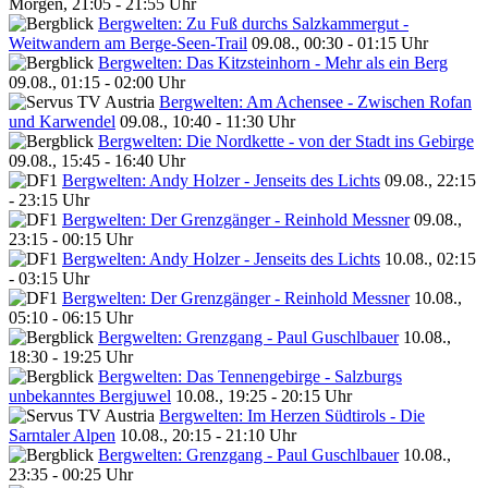
Morgen, 21:05 - 21:55 Uhr
Bergwelten: Zu Fuß durchs Salzkammergut -
Weitwandern am Berge-Seen-Trail
09.08., 00:30 - 01:15 Uhr
Bergwelten: Das Kitzsteinhorn - Mehr als ein Berg
09.08., 01:15 - 02:00 Uhr
Bergwelten: Am Achensee - Zwischen Rofan
und Karwendel
09.08., 10:40 - 11:30 Uhr
Bergwelten: Die Nordkette - von der Stadt ins Gebirge
09.08., 15:45 - 16:40 Uhr
Bergwelten: Andy Holzer - Jenseits des Lichts
09.08., 22:15
- 23:15 Uhr
Bergwelten: Der Grenzgänger - Reinhold Messner
09.08.,
23:15 - 00:15 Uhr
Bergwelten: Andy Holzer - Jenseits des Lichts
10.08., 02:15
- 03:15 Uhr
Bergwelten: Der Grenzgänger - Reinhold Messner
10.08.,
05:10 - 06:15 Uhr
Bergwelten: Grenzgang - Paul Guschlbauer
10.08.,
18:30 - 19:25 Uhr
Bergwelten: Das Tennengebirge - Salzburgs
unbekanntes Bergjuwel
10.08., 19:25 - 20:15 Uhr
Bergwelten: Im Herzen Südtirols - Die
Sarntaler Alpen
10.08., 20:15 - 21:10 Uhr
Bergwelten: Grenzgang - Paul Guschlbauer
10.08.,
23:35 - 00:25 Uhr