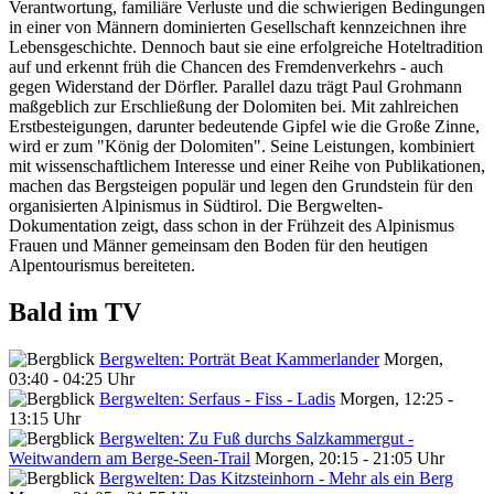
Verantwortung, familiäre Verluste und die schwierigen Bedingungen
in einer von Männern dominierten Gesellschaft kennzeichnen ihre
Lebensgeschichte. Dennoch baut sie eine erfolgreiche Hoteltradition
auf und erkennt früh die Chancen des Fremdenverkehrs - auch
gegen Widerstand der Dörfler. Parallel dazu trägt Paul Grohmann
maßgeblich zur Erschließung der Dolomiten bei. Mit zahlreichen
Erstbesteigungen, darunter bedeutende Gipfel wie die Große Zinne,
wird er zum "König der Dolomiten". Seine Leistungen, kombiniert
mit wissenschaftlichem Interesse und einer Reihe von Publikationen,
machen das Bergsteigen populär und legen den Grundstein für den
organisierten Alpinismus in Südtirol. Die Bergwelten-
Dokumentation zeigt, dass schon in der Frühzeit des Alpinismus
Frauen und Männer gemeinsam den Boden für den heutigen
Alpentourismus bereiteten.
Bald im TV
Bergwelten: Porträt Beat Kammerlander
Morgen,
03:40 - 04:25 Uhr
Bergwelten: Serfaus - Fiss - Ladis
Morgen, 12:25 -
13:15 Uhr
Bergwelten: Zu Fuß durchs Salzkammergut -
Weitwandern am Berge-Seen-Trail
Morgen, 20:15 - 21:05 Uhr
Bergwelten: Das Kitzsteinhorn - Mehr als ein Berg