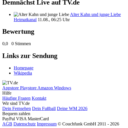
Demnächst Live auf TV.de
Alter Kahn und junge Liebe
Heimatkanal
11.08., 06:25 Uhr
Bewertung
0,0
0 Stimmen
Links zur Sendung
Homepage
Wikipedia
Appstore
Playstore
Amazon
Windows
Hilfe
Häufige Fragen
Kontakt
Wir sind TV.de
Dein Fernsehen
Dein Fußball
Deine WM 2026
Bequem zahlen
PayPal
VISA
MasterCard
AGB
Datenschutz
Impressum
© Couchfunk GmbH 2011 - 2026