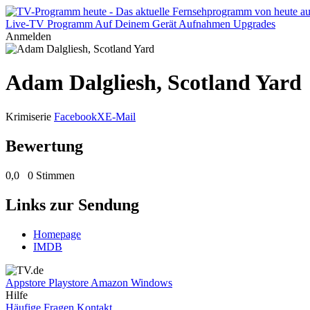
Live-TV
Programm
Auf Deinem Gerät
Aufnahmen
Upgrades
Anmelden
Adam Dalgliesh, Scotland Yard
Krimiserie
Facebook
X
E-Mail
Bewertung
0,0
0 Stimmen
Links zur Sendung
Homepage
IMDB
Appstore
Playstore
Amazon
Windows
Hilfe
Häufige Fragen
Kontakt