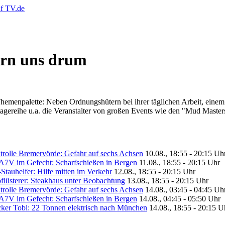
ern uns drum
hemenpalette: Neben Ordnungshütern bei ihrer täglichen Arbeit, einem 
rtagereihe u.a. die Veranstalter von großen Events wie den "Mud Maste
olle Bremervörde: Gefahr auf sechs Achsen
10.08., 18:55 - 20:15 Uh
A7V im Gefecht: Scharfschießen in Bergen
11.08., 18:55 - 20:15 Uhr
tauhelfer: Hilfe mitten im Verkehr
12.08., 18:55 - 20:15 Uhr
lüsterer: Steakhaus unter Beobachtung
13.08., 18:55 - 20:15 Uhr
olle Bremervörde: Gefahr auf sechs Achsen
14.08., 03:45 - 04:45 Uh
A7V im Gefecht: Scharfschießen in Bergen
14.08., 04:45 - 05:50 Uhr
cker Tobi: 22 Tonnen elektrisch nach München
14.08., 18:55 - 20:15 U