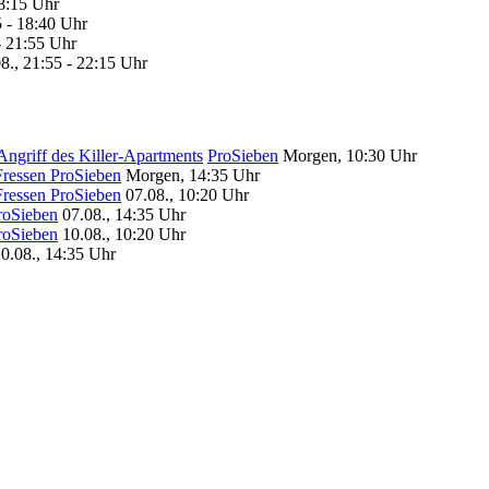
18:15 Uhr
5 - 18:40 Uhr
- 21:55 Uhr
8., 21:55 - 22:15 Uhr
Angriff des Killer-Apartments
ProSieben
Morgen, 10:30 Uhr
Fressen
ProSieben
Morgen, 14:35 Uhr
Fressen
ProSieben
07.08., 10:20 Uhr
roSieben
07.08., 14:35 Uhr
roSieben
10.08., 10:20 Uhr
0.08., 14:35 Uhr