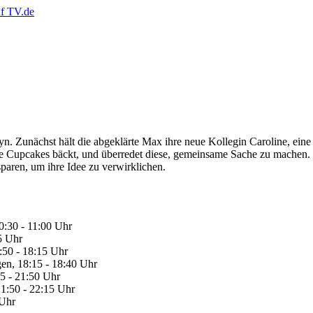
n. Zunächst hält die abgeklärte Max ihre neue Kollegin Caroline, eine
che Cupcakes bäckt, und überredet diese, gemeinsame Sache zu machen.
sparen, um ihre Idee zu verwirklichen.
0:30 - 11:00 Uhr
5 Uhr
:50 - 18:15 Uhr
en, 18:15 - 18:40 Uhr
5 - 21:50 Uhr
1:50 - 22:15 Uhr
 Uhr