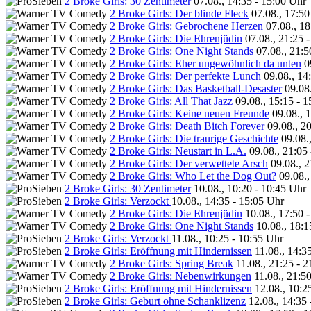
2 Broke Girls: 30 Zentimeter
07.08., 14:35 - 15:00 Uhr
2 Broke Girls: Der blinde Fleck
07.08., 17:50
2 Broke Girls: Gebrochene Herzen
07.08., 18
2 Broke Girls: Die Ehrenjüdin
07.08., 21:25 
2 Broke Girls: One Night Stands
07.08., 21:5
2 Broke Girls: Eher ungewöhnlich da unten
0
2 Broke Girls: Der perfekte Lunch
09.08., 14
2 Broke Girls: Das Basketball-Desaster
09.08
2 Broke Girls: All That Jazz
09.08., 15:15 - 
2 Broke Girls: Keine neuen Freunde
09.08., 
2 Broke Girls: Death Bitch Forever
09.08., 2
2 Broke Girls: Die traurige Geschichte
09.08.
2 Broke Girls: Neustart in L.A.
09.08., 21:05
2 Broke Girls: Der verwettete Arsch
09.08., 
2 Broke Girls: Who Let the Dog Out?
09.08.,
2 Broke Girls: 30 Zentimeter
10.08., 10:20 - 10:45 Uhr
2 Broke Girls: Verzockt
10.08., 14:35 - 15:05 Uhr
2 Broke Girls: Die Ehrenjüdin
10.08., 17:50 
2 Broke Girls: One Night Stands
10.08., 18:1
2 Broke Girls: Verzockt
11.08., 10:25 - 10:55 Uhr
2 Broke Girls: Eröffnung mit Hindernissen
11.08., 14:3
2 Broke Girls: Spring Break
11.08., 21:25 - 
2 Broke Girls: Nebenwirkungen
11.08., 21:5
2 Broke Girls: Eröffnung mit Hindernissen
12.08., 10:2
2 Broke Girls: Geburt ohne Schanklizenz
12.08., 14:35