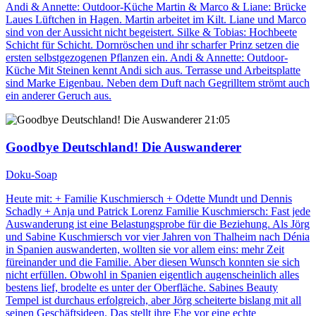
Andi & Annette: Outdoor-Küche Martin & Marco & Liane: Brücke
Laues Lüftchen in Hagen. Martin arbeitet im Kilt. Liane und Marco
sind von der Aussicht nicht begeistert. Silke & Tobias: Hochbeete
Schicht für Schicht. Dornröschen und ihr scharfer Prinz setzen die
ersten selbstgezogenen Pflanzen ein. Andi & Annette: Outdoor-
Küche Mit Steinen kennt Andi sich aus. Terrasse und Arbeitsplatte
sind Marke Eigenbau. Neben dem Duft nach Gegrilltem strömt auch
ein anderer Geruch aus.
21:05
Goodbye Deutschland! Die Auswanderer
Doku-Soap
Heute mit: + Familie Kuschmiersch + Odette Mundt und Dennis
Schadly + Anja und Patrick Lorenz Familie Kuschmiersch: Fast jede
Auswanderung ist eine Belastungsprobe für die Beziehung. Als Jörg
und Sabine Kuschmiersch vor vier Jahren von Thalheim nach Dénia
in Spanien auswanderten, wollten sie vor allem eins: mehr Zeit
füreinander und die Familie. Aber diesen Wunsch konnten sie sich
nicht erfüllen. Obwohl in Spanien eigentlich augenscheinlich alles
bestens lief, brodelte es unter der Oberfläche. Sabines Beauty
Tempel ist durchaus erfolgreich, aber Jörg scheiterte bislang mit all
seinen Geschäftsideen. Das stellt ihre Ehe vor eine echte