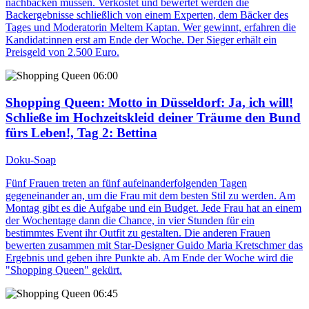
nachbacken müssen. Verkostet und bewertet werden die
Backergebnisse schließlich von einem Experten, dem Bäcker des
Tages und Moderatorin Meltem Kaptan. Wer gewinnt, erfahren die
Kandidat:innen erst am Ende der Woche. Der Sieger erhält ein
Preisgeld von 2.500 Euro.
06:00
Shopping Queen
: Motto in Düsseldorf: Ja, ich will!
Schließe im Hochzeitskleid deiner Träume den Bund
fürs Leben!, Tag 2: Bettina
Doku-Soap
Fünf Frauen treten an fünf aufeinanderfolgenden Tagen
gegeneinander an, um die Frau mit dem besten Stil zu werden. Am
Montag gibt es die Aufgabe und ein Budget. Jede Frau hat an einem
der Wochentage dann die Chance, in vier Stunden für ein
bestimmtes Event ihr Outfit zu gestalten. Die anderen Frauen
bewerten zusammen mit Star-Designer Guido Maria Kretschmer das
Ergebnis und geben ihre Punkte ab. Am Ende der Woche wird die
"Shopping Queen" gekürt.
06:45