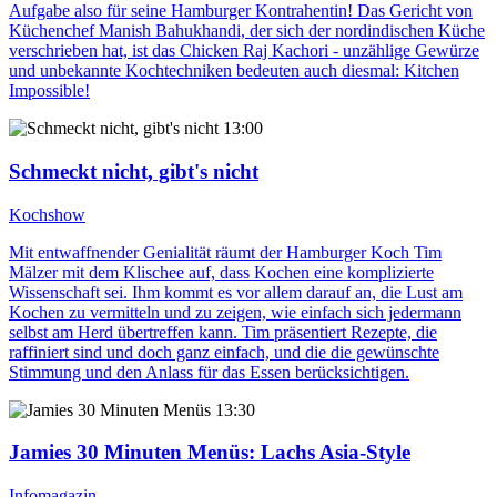
Aufgabe also für seine Hamburger Kontrahentin! Das Gericht von
Küchenchef Manish Bahukhandi, der sich der nordindischen Küche
verschrieben hat, ist das Chicken Raj Kachori - unzählige Gewürze
und unbekannte Kochtechniken bedeuten auch diesmal: Kitchen
Impossible!
13:00
Schmeckt nicht, gibt's nicht
Kochshow
Mit entwaffnender Genialität räumt der Hamburger Koch Tim
Mälzer mit dem Klischee auf, dass Kochen eine komplizierte
Wissenschaft sei. Ihm kommt es vor allem darauf an, die Lust am
Kochen zu vermitteln und zu zeigen, wie einfach sich jedermann
selbst am Herd übertreffen kann. Tim präsentiert Rezepte, die
raffiniert sind und doch ganz einfach, und die die gewünschte
Stimmung und den Anlass für das Essen berücksichtigen.
13:30
Jamies 30 Minuten Menüs
: Lachs Asia-Style
Infomagazin