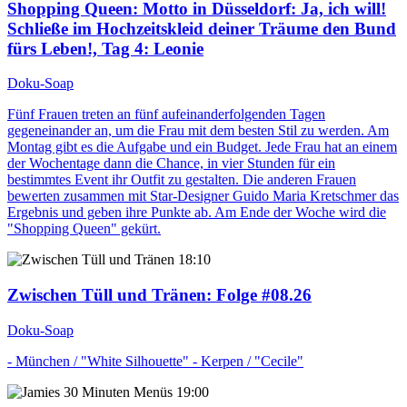
Shopping Queen
: Motto in Düsseldorf: Ja, ich will!
Schließe im Hochzeitskleid deiner Träume den Bund
fürs Leben!, Tag 4: Leonie
Doku-Soap
Fünf Frauen treten an fünf aufeinanderfolgenden Tagen
gegeneinander an, um die Frau mit dem besten Stil zu werden. Am
Montag gibt es die Aufgabe und ein Budget. Jede Frau hat an einem
der Wochentage dann die Chance, in vier Stunden für ein
bestimmtes Event ihr Outfit zu gestalten. Die anderen Frauen
bewerten zusammen mit Star-Designer Guido Maria Kretschmer das
Ergebnis und geben ihre Punkte ab. Am Ende der Woche wird die
"Shopping Queen" gekürt.
18:10
Zwischen Tüll und Tränen
: Folge #08.26
Doku-Soap
- München / "White Silhouette" - Kerpen / "Cecile"
19:00