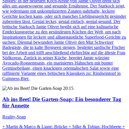
Singles: In der neuesten Koch-Reihe von Jamie Oliver dreht sich
alles um ausgewogene und gesunde Ernährung. Der Starkoch zeigt,
wie jedermann mit unkomplizierten Zutaten nahrhafte, leckere
Gerichte kochen kann, oder sich manches Lieblingsgericht gesünder
zubereiten lässt. Genial lecker, genial einfach, genial gesund. Der
britische Starkoch Jamie Oliver begibt sich auf eine kulinarische
Entdeckungsreise zu den gesündesten Küchen der Welt, um nach
Inspirationen für leckere und alltagstaugliche Superfood-Gerichte zu
suchen: Diesmal bewundert Jamie Oliver den Mut Schweizer
Badegäste, die in kalte Bergseen steigen, begleitet sardische Fischer
bei der Arbeit und trifft anschließend ehrfürchtig auf die älteste Frau
Südkoreas. Zurück in seiner Küche, bereitet Jamie würzige
Avocado-Roggentoasts, ein mariniertes Hähnchen mit bunter
Gemüsebeilage, einen knackigen orientalischen Salat sowie eine
raffinierte Variante eines britischen Klassikers zu: Rindseintopf in
Guinness-Bier.
20:15
Ab ins Beet! Die Garten-Soap
: Ein besonderer Tag
für Annette
Reality-Soap
+ Martin & Marco & Liane: Brücke + Silke & Tobias: Hochbeete +