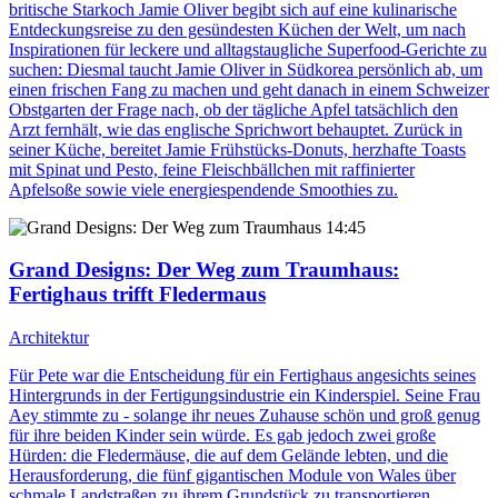
britische Starkoch Jamie Oliver begibt sich auf eine kulinarische
Entdeckungsreise zu den gesündesten Küchen der Welt, um nach
Inspirationen für leckere und alltagstaugliche Superfood-Gerichte zu
suchen: Diesmal taucht Jamie Oliver in Südkorea persönlich ab, um
einen frischen Fang zu machen und geht danach in einem Schweizer
Obstgarten der Frage nach, ob der tägliche Apfel tatsächlich den
Arzt fernhält, wie das englische Sprichwort behauptet. Zurück in
seiner Küche, bereitet Jamie Frühstücks-Donuts, herzhafte Toasts
mit Spinat und Pesto, feine Fleischbällchen mit raffinierter
Apfelsoße sowie viele energiespendende Smoothies zu.
14:45
Grand Designs: Der Weg zum Traumhaus
:
Fertighaus trifft Fledermaus
Architektur
Für Pete war die Entscheidung für ein Fertighaus angesichts seines
Hintergrunds in der Fertigungsindustrie ein Kinderspiel. Seine Frau
Aey stimmte zu - solange ihr neues Zuhause schön und groß genug
für ihre beiden Kinder sein würde. Es gab jedoch zwei große
Hürden: die Fledermäuse, die auf dem Gelände lebten, und die
Herausforderung, die fünf gigantischen Module von Wales über
schmale Landstraßen zu ihrem Grundstück zu transportieren.