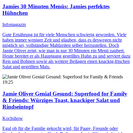
Jamies 30 Minuten Menüs
: Jamies perfektes
Hühnchen
Infomagazin
Gute Ernährung ist für viele Menschen schwierig geworden. Viele
haben immer weniger Zeit und glauben, dass es deswegen nicht
möglich sei, vollständige Mahlzeiten selber herzustellen. Doch
Jamie Oliver zeigt, wie man in nur 30 Minuten ein Menü zaubert.
Heute bereitet er als Hauptgang gegrilltes Huhn zu und serviert dazu
Reis und Bohnen sowie als weitere Beilagen einen knackig-frischen
Salat und gegrillten Mais.
19:25
Jamie Oliver Genial Gesund: Superfood for Family
& Friends
: Würziges Toast, knackiger Salat und
Rindseintopf
Kochshow
Egal ob für die Familie gekocht wird, für Paare, Freunde oder