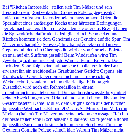
Bei "Kitchen Impossible" stellen sich Tim Mälzer und sein
Herausforderin, Spitzenköchin Cornelia Poletto, gegenseitig
unlösbare Aufgaben. Jeder der beiden muss an zwei Orten die
Spezialität eines ansässigen Kochs unter härtesten Bedingungen
perfekt nachkochen. Denn eine Zutatenliste oder das Rezept haben
die Spitzenköche dafür nicht - lediglich durch Schmecken und
Riechen kommen sie dem Geheimnis der Gerichte auf die Spur. Tim
Mälzer in Champfèr (Schweiz) In Champfèr bekommt Tim viel
Gegenwind, denn im Oberengadin wird er von Cornelia Poletto
erstmal auf ein Surfbrett gestellt! Beim Windsurfen wirkt Tim
gewohnt grazil und meistert jede Windstärke mit Bravour. Doch
nach dem Sport folgt seine kulinarische Challenge: In der Box
erwartet ihn ein traditionelles Graubündner Gericht: Capuns, ein
Krautwickel-Gericht, bei dem es nicht nur um die richtige
Wickeltechnik, sondern auch um die richtige Füllung geht.
Zusätzlich wird noch ein Rehmedaillon in einem
Totentrompetenmantel serviert. Die traditionsbewusste Jury duldet
keine Abweichungen von Original und ist mit einem altbekannten
Gesicht besetzt: Daniel Müller, dem Originalkoch aus der Kitchen
Impossible Weihnachts-Edition 2021 aus St. Moritz. Tim Mälzer in
Modena (Italien) Tim Mälzer und seine bekannte Aussage: "Ich bin
der beste italienische Koch außerhalb Italiens" sollte jedem Kitchen
Impossible-Zuschauer bestens bekannt sein. Somit war für seine
Gegnerin Cornelia Poletto schnell klar: Warum Tim Mälzer nicht