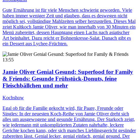
Gute Ernährung ist für viele Menschen schwierig geworden. Viele
haben immer weniger Zeit und glauben, dass es deswegen nicht
möglich sei, vollständige Mahlzeiten selber herzustellen. Dieses Mal
zeigt Kultkoch Jamie Oliver, wie man innerhalb von 30 Minuten ein
Menü zubereitet, dessen Hauptgang einen Lachs nach asiatischer
Art beinhaltet. Dazu reicht er Bohnenkresse-Salat. Danach gibt es
ein Dessert aus Lychee-Früchten.
13:55
Jamie Oliver Genial Gesund: Superfood for Family
& Friends
: Gesunde Frühstück-Donuts, feine
Fleischbällchen und mehr
Kochshow
Egal ob für die Familie gekocht wird, für Paare, Freunde oder
Singles: In der neuesten Koch-Reihe von Jamie Oliver dreht sich
alles um ausgewogene und gesunde Ernährung. Der Starkoch zeigt,
wie jedermann mit unkomplizierten Zutaten nahrhafte, leckere
Gerichte kochen kann, oder sich manches Lieblingsgericht gesünder
zubereiten lässt. Genial lecker, genial einfach, genial gesund. Der