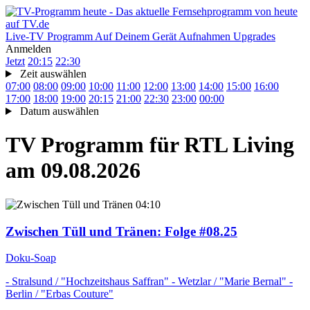
Live-TV
Programm
Auf Deinem Gerät
Aufnahmen
Upgrades
Anmelden
Jetzt
20:15
22:30
Zeit auswählen
07:00
08:00
09:00
10:00
11:00
12:00
13:00
14:00
15:00
16:00
17:00
18:00
19:00
20:15
21:00
22:30
23:00
00:00
Datum auswählen
TV Programm für
RTL Living
am 09.08.2026
04:10
Zwischen Tüll und Tränen
: Folge #08.25
Doku-Soap
- Stralsund / "Hochzeitshaus Saffran" - Wetzlar / "Marie Bernal" -
Berlin / "Erbas Couture"