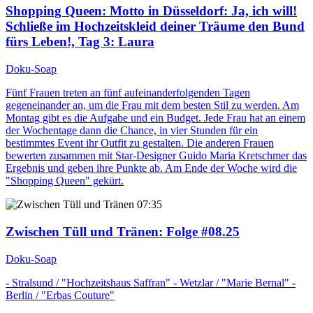
Shopping Queen
: Motto in Düsseldorf: Ja, ich will!
Schließe im Hochzeitskleid deiner Träume den Bund
fürs Leben!, Tag 3: Laura
Doku-Soap
Fünf Frauen treten an fünf aufeinanderfolgenden Tagen
gegeneinander an, um die Frau mit dem besten Stil zu werden. Am
Montag gibt es die Aufgabe und ein Budget. Jede Frau hat an einem
der Wochentage dann die Chance, in vier Stunden für ein
bestimmtes Event ihr Outfit zu gestalten. Die anderen Frauen
bewerten zusammen mit Star-Designer Guido Maria Kretschmer das
Ergebnis und geben ihre Punkte ab. Am Ende der Woche wird die
"Shopping Queen" gekürt.
07:35
Zwischen Tüll und Tränen
: Folge #08.25
Doku-Soap
- Stralsund / "Hochzeitshaus Saffran" - Wetzlar / "Marie Bernal" -
Berlin / "Erbas Couture"