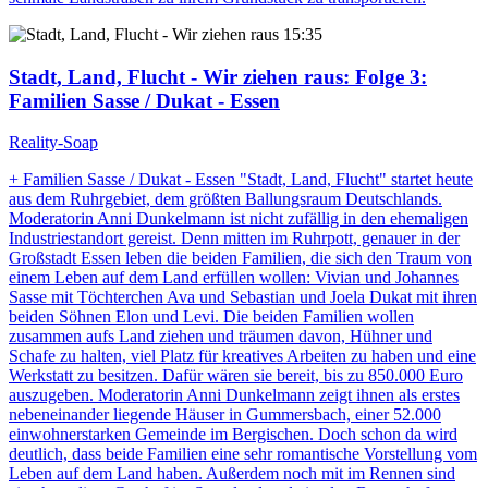
15:35
Stadt, Land, Flucht - Wir ziehen raus
: Folge 3:
Familien Sasse / Dukat - Essen
Reality-Soap
+ Familien Sasse / Dukat - Essen "Stadt, Land, Flucht" startet heute
aus dem Ruhrgebiet, dem größten Ballungsraum Deutschlands.
Moderatorin Anni Dunkelmann ist nicht zufällig in den ehemaligen
Industriestandort gereist. Denn mitten im Ruhrpott, genauer in der
Großstadt Essen leben die beiden Familien, die sich den Traum von
einem Leben auf dem Land erfüllen wollen: Vivian und Johannes
Sasse mit Töchterchen Ava und Sebastian und Joela Dukat mit ihren
beiden Söhnen Elon und Levi. Die beiden Familien wollen
zusammen aufs Land ziehen und träumen davon, Hühner und
Schafe zu halten, viel Platz für kreatives Arbeiten zu haben und eine
Werkstatt zu besitzen. Dafür wären sie bereit, bis zu 850.000 Euro
auszugeben. Moderatorin Anni Dunkelmann zeigt ihnen als erstes
nebeneinander liegende Häuser in Gummersbach, einer 52.000
einwohnerstarken Gemeinde im Bergischen. Doch schon da wird
deutlich, dass beide Familien eine sehr romantische Vorstellung vom
Leben auf dem Land haben. Außerdem noch mit im Rennen sind