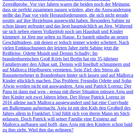
Zerreißprobe. Vor vier Jahren waren die beiden noch der Meinung,
dass sie perfekt zusammen passen würden, aber die Auswanderung
stellte das Paar vor viele Herausforderungen, die sich nicht gerade
positiv auf ihre Beziehung ausgewirkt haben. Besonders Sabine ist
schon länger gefrustet und das liegt hauptsächlich an Jörg. Während
sie sich neben einem Vollzeitjob noch um Haushalt und Kinder
kümmert, ist Jörg nur selten zu Hause. Er bastelt ständig an neuen
Geschäftsideen, mit denen er jedoch immer wieder scheitert. Nach
vielen Enttäuschungen der letzten Jahre zieht Sabine jetzt die
Reißleine. Odette Mundt und Dennis Schadly: Im
brandenburgischen Groß Köris bei Berlin hat ein 35-jähriger
Familienvater den Alltag satt. Dennis will Inselluft schnuppern und
auf Mallorca Hüpfburgen vermieten. Sein Ziel: den Stress als
Bauunternehmer in Brandenburg hinter sich lassen und auf Mallorca
Kinder glücklich machen. Das Problem: Freundin Odette und Sohn
Alwin werden nicht mit auswandern. Anja und Patrick Lorenz: Der
Papa ist dann mal weg - genau mit dieser Situation müssen Anja und
ihre Kinder seit zwei Jahren leben. Der Hesse Patrick Lorenz ist
2016 alleine nach Mallorca ausgewandert und hat eine Currybude
am Ballermann aufgemacht. Anja ist mit den Kids den Großteil des
Jahres allein in Frankfurt. Und fühlt sich von ihrem Mann im Stich
gelassen. Doch Patrick will seiner Familie eine Existenz auf
Mallorca aufbauen und hofft, dass Anja mit den Kindern schon bald
zu ihm zieht. Wird ihm das gelingen?