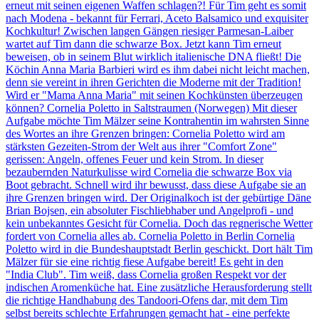
erneut mit seinen eigenen Waffen schlagen?! Für Tim geht es somit
nach Modena - bekannt für Ferrari, Aceto Balsamico und exquisiter
Kochkultur! Zwischen langen Gängen riesiger Parmesan-Laiber
wartet auf Tim dann die schwarze Box. Jetzt kann Tim erneut
beweisen, ob in seinem Blut wirklich italienische DNA fließt! Die
Köchin Anna Maria Barbieri wird es ihm dabei nicht leicht machen,
denn sie vereint in ihren Gerichten die Moderne mit der Tradition!
Wird er "Mama Anna Maria" mit seinen Kochkünsten überzeugen
können? Cornelia Poletto in Saltstraumen (Norwegen) Mit dieser
Aufgabe möchte Tim Mälzer seine Kontrahentin im wahrsten Sinne
des Wortes an ihre Grenzen bringen: Cornelia Poletto wird am
stärksten Gezeiten-Strom der Welt aus ihrer "Comfort Zone"
gerissen: Angeln, offenes Feuer und kein Strom. In dieser
bezaubernden Naturkulisse wird Cornelia die schwarze Box via
Boot gebracht. Schnell wird ihr bewusst, dass diese Aufgabe sie an
ihre Grenzen bringen wird. Der Originalkoch ist der gebürtige Däne
Brian Bojsen, ein absoluter Fischliebhaber und Angelprofi - und
kein unbekanntes Gesicht für Cornelia. Doch das regnerische Wetter
fordert von Cornelia alles ab. Cornelia Poletto in Berlin Cornelia
Poletto wird in die Bundeshauptstadt Berlin geschickt. Dort hält Tim
Mälzer für sie eine richtig fiese Aufgabe bereit! Es geht in den
"India Club". Tim weiß, dass Cornelia großen Respekt vor der
indischen Aromenküche hat. Eine zusätzliche Herausforderung stellt
die richtige Handhabung des Tandoori-Ofens dar, mit dem Tim
selbst bereits schlechte Erfahrungen gemacht hat - eine perfekte