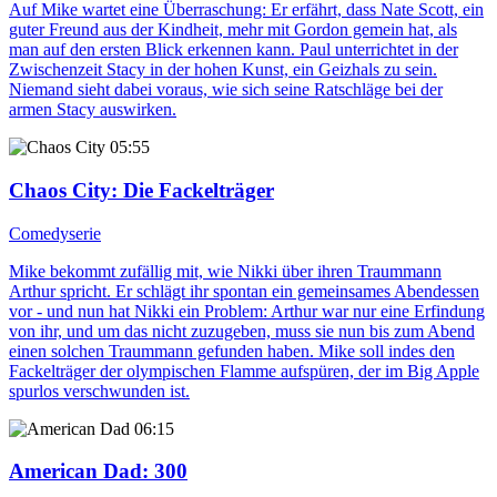
Auf Mike wartet eine Überraschung: Er erfährt, dass Nate Scott, ein
guter Freund aus der Kindheit, mehr mit Gordon gemein hat, als
man auf den ersten Blick erkennen kann. Paul unterrichtet in der
Zwischenzeit Stacy in der hohen Kunst, ein Geizhals zu sein.
Niemand sieht dabei voraus, wie sich seine Ratschläge bei der
armen Stacy auswirken.
05:55
Chaos City
: Die Fackelträger
Comedyserie
Mike bekommt zufällig mit, wie Nikki über ihren Traummann
Arthur spricht. Er schlägt ihr spontan ein gemeinsames Abendessen
vor - und nun hat Nikki ein Problem: Arthur war nur eine Erfindung
von ihr, und um das nicht zuzugeben, muss sie nun bis zum Abend
einen solchen Traummann gefunden haben. Mike soll indes den
Fackelträger der olympischen Flamme aufspüren, der im Big Apple
spurlos verschwunden ist.
06:15
American Dad
: 300