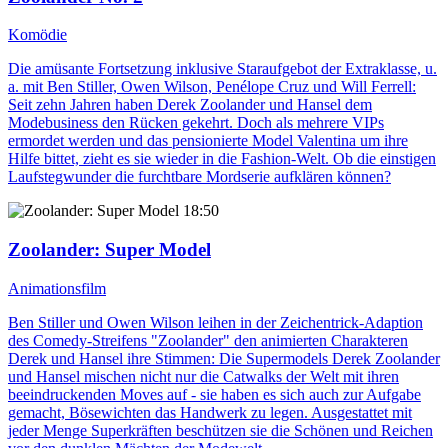
Komödie
Die amüsante Fortsetzung inklusive Staraufgebot der Extraklasse, u.
a. mit Ben Stiller, Owen Wilson, Penélope Cruz und Will Ferrell:
Seit zehn Jahren haben Derek Zoolander und Hansel dem
Modebusiness den Rücken gekehrt. Doch als mehrere VIPs
ermordet werden und das pensionierte Model Valentina um ihre
Hilfe bittet, zieht es sie wieder in die Fashion-Welt. Ob die einstigen
Laufstegwunder die furchtbare Mordserie aufklären können?
18:50
Zoolander: Super Model
Animationsfilm
Ben Stiller und Owen Wilson leihen in der Zeichentrick-Adaption
des Comedy-Streifens "Zoolander" den animierten Charakteren
Derek und Hansel ihre Stimmen: Die Supermodels Derek Zoolander
und Hansel mischen nicht nur die Catwalks der Welt mit ihren
beeindruckenden Moves auf - sie haben es sich auch zur Aufgabe
gemacht, Bösewichten das Handwerk zu legen. Ausgestattet mit
jeder Menge Superkräften beschützen sie die Schönen und Reichen