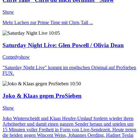
Show
Mehr Lachen zur Prime Time mit Chris Tall ...
10:05
Saturday Night Live
: Glen Powell / Olivia Dean
Comedyshow
"Saturday Night Live" kommt im englischen Original auf ProSieben
FUN.
10:50
Joko & Klaas gegen ProSieben
Show
Joko Winterscheidt und Klaas Heufer-Umlauf fordern wieder ihren
Arbeitgeber und damit einen ganzen Sender heraus und spielen um
15 Minuten voller Freiheit in Form von Live-Sendezeit. Heute treten
die beiden gegen Wincent Weiss, Johannes Oerding, Hadnet Tesfai