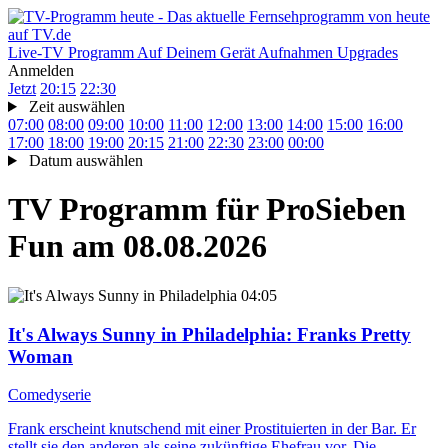
Live-TV
Programm
Auf Deinem Gerät
Aufnahmen
Upgrades
Anmelden
Jetzt
20:15
22:30
Zeit auswählen
07:00
08:00
09:00
10:00
11:00
12:00
13:00
14:00
15:00
16:00
17:00
18:00
19:00
20:15
21:00
22:30
23:00
00:00
Datum auswählen
TV Programm für
ProSieben
Fun
am 08.08.2026
04:05
It's Always Sunny in Philadelphia
: Franks Pretty
Woman
Comedyserie
Frank erscheint knutschend mit einer Prostituierten in der Bar. Er
stellt sie den anderen als seine zukünftige Ehefrau vor. Die