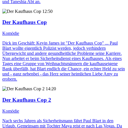
und Taneshia Abt an.
12:50
Der Kaufhaus Cop
Komödie
Dick im Geschäft: Kevin James ist "Der Kaufhaus Cop" ... Paul
Blart wollte eigentlich Polizist werden, jedoch verhindern
Übergewicht und andere gesundheitliche Probleme seine Karriere.
Nun arbeitet er beim Sicherheitsdienst eines Kaufhauses. Als eines
Tages eine Gruppe von Weihnachtsmännern die kaufhauseigene
Bank überfällt, hat Blart endlich die Chance, ein echter Held zu sein
und - ganz nebenbei - das Herz seiner heimlichen Liebe Amy zu
erobern.
14:20
Der Kaufhaus Cop 2
Komödie
Nach sechs Jahren als Sicherheitsmann fährt Paul Blart in den
Urlaub. Gemeinsam mit Tochter Maya reist er nach Las Vegas. Da