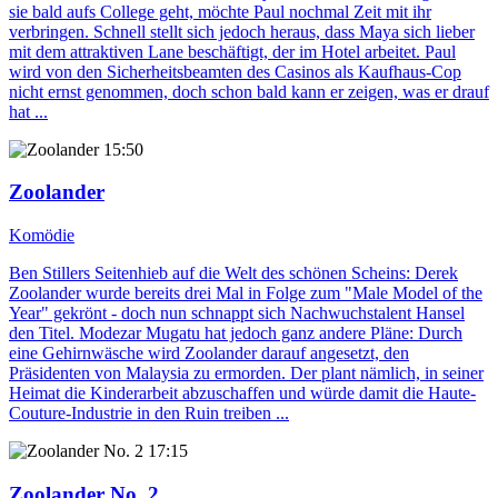
sie bald aufs College geht, möchte Paul nochmal Zeit mit ihr
verbringen. Schnell stellt sich jedoch heraus, dass Maya sich lieber
mit dem attraktiven Lane beschäftigt, der im Hotel arbeitet. Paul
wird von den Sicherheitsbeamten des Casinos als Kaufhaus-Cop
nicht ernst genommen, doch schon bald kann er zeigen, was er drauf
hat ...
15:50
Zoolander
Komödie
Ben Stillers Seitenhieb auf die Welt des schönen Scheins: Derek
Zoolander wurde bereits drei Mal in Folge zum "Male Model of the
Year" gekrönt - doch nun schnappt sich Nachwuchstalent Hansel
den Titel. Modezar Mugatu hat jedoch ganz andere Pläne: Durch
eine Gehirnwäsche wird Zoolander darauf angesetzt, den
Präsidenten von Malaysia zu ermorden. Der plant nämlich, in seiner
Heimat die Kinderarbeit abzuschaffen und würde damit die Haute-
Couture-Industrie in den Ruin treiben ...
17:15
Zoolander No. 2