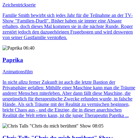
Zeichentrickserie
Familie Smith bewirbt sich jedes Jahr für die Teilnahme an der TV-
Show "Familien-Duell". Bisher haben sie immer eine Absage
erhalten, doch dieses Mal kommen sie in die nächste Runde. Roger
zerstört jedoch den dazugehörigen Fragebogen und wird deswegen
von seiner Gastfamilie verstoßen.
06:40
Paprika
Animationsfilm
In nicht allzu ferner Zukunft ist auch die letzte Bastion der
Privatsphäre gefallen: Mithilfe einer Maschine kann man die Träume
anderer Menschen miterleben. Aber dann fällt diese Maschine, die
ursprünglich für therapeutische Zwecke erfunden wurde, in falsche
Hände. Als sich Träume mit der Realität zu vermischen beginnen,
bricht Chaos aus - und die Einzige, die in dieser anarchischen
Realität die Welt retten kann, ist die junge Therapeutin Paprika ...
08:05
Chris Talls "Chris du mich berühmt" Show