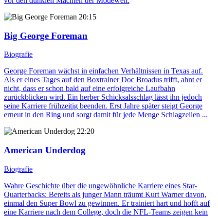
vor den dunklen Mächten der Modewelt.
20:15
Big George Foreman
Biografie
George Foreman wächst in einfachen Verhältnissen in Texas auf.
Als er eines Tages auf den Boxtrainer Doc Broadus trifft, ahnt er
nicht, dass er schon bald auf eine erfolgreiche Laufbahn
zurückblicken wird. Ein herber Schicksalsschlag lässt ihn jedoch
seine Karriere frühzeitig beenden. Erst Jahre später steigt George
erneut in den Ring und sorgt damit für jede Menge Schlagzeilen ...
22:20
American Underdog
Biografie
Wahre Geschichte über die ungewöhnliche Karriere eines Star-
Quarterbacks: Bereits als junger Mann träumt Kurt Warner davon,
einmal den Super Bowl zu gewinnen. Er trainiert hart und hofft auf
eine Karriere nach dem College, doch die NFL-Teams zeigen kein