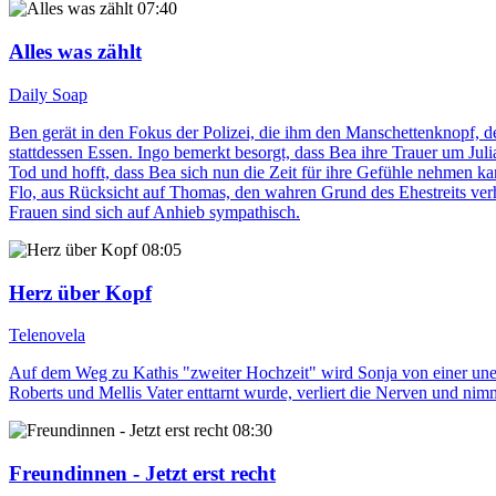
07:40
Alles was zählt
Daily Soap
Ben gerät in den Fokus der Polizei, die ihm den Manschettenknopf, de
stattdessen Essen. Ingo bemerkt besorgt, dass Bea ihre Trauer um Jul
Tod und hofft, dass Bea sich nun die Zeit für ihre Gefühle nehmen ka
Flo, aus Rücksicht auf Thomas, den wahren Grund des Ehestreits verhei
Frauen sind sich auf Anhieb sympathisch.
08:05
Herz über Kopf
Telenovela
Auf dem Weg zu Kathis "zweiter Hochzeit" wird Sonja von einer une
Roberts und Mellis Vater enttarnt wurde, verliert die Nerven und nimmt
08:30
Freundinnen - Jetzt erst recht