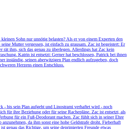
n kleinen Sohn nur unnötig belasten? Als er von einem Experten den
seine Mutter vergessen, ist einfach zu grausam. Zac ist begeistert: Er
 rät ihm, sich das genau zu überlegen. Allerdings hat Zac kein
hung. Katrin ist entsetzt: Gerner hat beschlossen, Patrick bei ihnen
rner inständig, seinen aberwitzigen Plan endlich aufzugeben, doch
 schweren Herzens einen Entschluss.
ück - bis sein Plan aufgeht und Linostrami verhaftet wird - noch
h für ihre Beziehung oder für seine Rachepläne. Zac ist entsetzt, als
r Werbung für ein Fuß-Deodorant machen. Zac fühlt sich in seiner Ehre
ob anzunehmen, da ihm sonst eine hohe Geldstrafe droht. Fieberhaft
 ist genau das Richtige, um seine deprimierten Freunde etwas