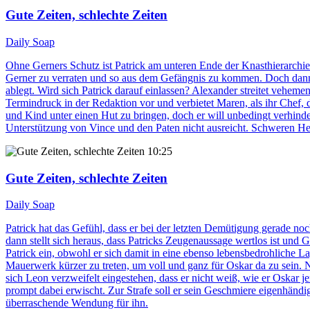
Gute Zeiten, schlechte Zeiten
Daily Soap
Ohne Gerners Schutz ist Patrick am unteren Ende der Knasthierarchi
Gerner zu verraten und so aus dem Gefängnis zu kommen. Doch dann r
ablegt. Wird sich Patrick darauf einlassen? Alexander streitet vehemen
Termindruck in der Redaktion vor und verbietet Maren, als ihr Chef, d
und Kind unter einen Hut zu bringen, doch er will unbedingt verhinde
Unterstützung von Vince und den Paten nicht ausreicht. Schweren Herz
10:25
Gute Zeiten, schlechte Zeiten
Daily Soap
Patrick hat das Gefühl, dass er bei der letzten Demütigung gerade 
dann stellt sich heraus, dass Patricks Zeugenaussage wertlos ist und 
Patrick ein, obwohl er sich damit in eine ebenso lebensbedrohliche L
Mauerwerk kürzer zu treten, um voll und ganz für Oskar da zu sein. N
sich Leon verzweifelt eingestehen, dass er nicht weiß, wie er Oskar 
prompt dabei erwischt. Zur Strafe soll er sein Geschmiere eigenhändi
überraschende Wendung für ihn.