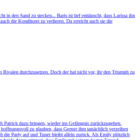
n den Sand zu stecken... Baris ist tief enttäuscht, dass Larissa ihn
ch die Konditorei zu verlieren. Da erreicht auch sie die
en Rivalen durchzusetzen. Doch der hat nicht vor, ihr den Triumph zu
ch Patrick dazu bringen, wieder ins Gefängnis zurückzugehen.
 hoffnungsvoll zu glauben, dass Gerner ihm tatsächlich verzeihen
h die Party auf und Tuner bleibt allein zurück. Als Emily plötzlich