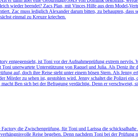
eiern. Als er dann aber eine Geburtstags-SMS von Dominik bekommt, werd
leich wieder beendet? Zacs Plan, mit Vinces Hilfe aus dem Model-Vertr
iert. Zac muss lediglich Alexander darum bitten, zu behaupten, dass se
unächst einmal zu Kreuze kriechen.
ry entgegensieht, ist Toni vor der Aufnahmeprüfung extrem nervös. Wir
Toni unerwartete Unterstützung von Raquel und Julia. Als Deniz ihr d
fung auf, doch ihre Reise steht unter einem bösen Stern. Als Jenny erfä
m der Mörder zu sehen ist, gestohlen wird. Jenny schaltet die Polizei ei
 macht Ben sich bei der Befragung verdächtig. Denn er verschweigt, sic
 Factory die Zwischenprüfung, für Toni und Larissa die schicksalhaft
e verhängnisvolle Reise begeben. Denn nachdem Toni bei der Prüfung nich