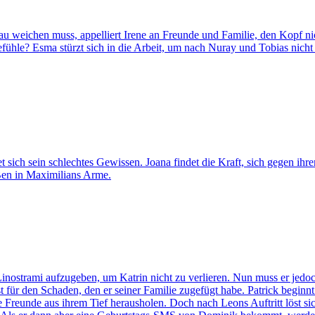
eichen muss, appelliert Irene an Freunde und Familie, den Kopf nicht i
hle? Esma stürzt sich in die Arbeit, um nach Nuray und Tobias nicht au
t sich sein schlechtes Gewissen. Joana findet die Kraft, sich gegen ihr
 Ben in Maximilians Arme.
inostrami aufzugeben, um Katrin nicht zu verlieren. Nun muss er jedo
 für den Schaden, den er seiner Familie zugefügt habe. Patrick beginnt
e Freunde aus ihrem Tief herausholen. Doch nach Leons Auftritt löst sic