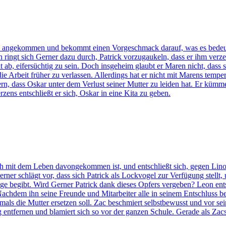
e angekommen und bekommt einen Vorgeschmack darauf, was es bedeutet,
ingt sich Gerner dazu durch, Patrick vorzugaukeln, dass er ihm verze
t ab, eifersüchtig zu sein. Doch insgeheim glaubt er Maren nicht, dass s
ie Arbeit früher zu verlassen. Allerdings hat er nicht mit Marens temper
rn, dass Oskar unter dem Verlust seiner Mutter zu leiden hat. Er kümm
ens entschließt er sich, Oskar in eine Kita zu geben.
noch mit dem Leben davongekommen ist, und entschließt sich, gegen Li
Gerner schlägt vor, dass sich Patrick als Lockvogel zur Verfügung stell
age begibt. Wird Gerner Patrick dank dieses Opfers vergeben? Leon ent
achdem ihn seine Freunde und Mitarbeiter alle in seinem Entschluss be
jemals die Mutter ersetzen soll. Zac beschmiert selbstbewusst und vor 
g entfernen und blamiert sich so vor der ganzen Schule. Gerade als Zacs