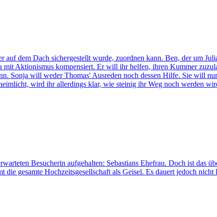
r auf dem Dach sichergestellt wurde, zuordnen kann. Ben, der um Julia
ia mit Aktionismus kompensiert. Er will ihr helfen, ihren Kummer zuzul
nn. Sonja will weder Thomas' Ausreden noch dessen Hilfe. Sie will nur 
mlicht, wird ihr allerdings klar, wie steinig ihr Weg noch werden wird
rwarteten Besucherin aufgehalten: Sebastians Ehefrau. Doch ist das 
 die gesamte Hochzeitsgesellschaft als Geisel. Es dauert jedoch nicht la