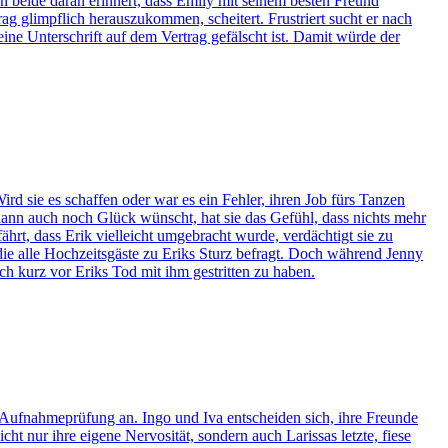
en beide daran erinnert, dass Emily mit seinem besten Freund
ag glimpflich herauszukommen, scheitert. Frustriert sucht er nach
ine Unterschrift auf dem Vertrag gefälscht ist. Damit würde der
d sie es schaffen oder war es ein Fehler, ihren Job fürs Tanzen
ann auch noch Glück wünscht, hat sie das Gefühl, dass nichts mehr
hrt, dass Erik vielleicht umgebracht wurde, verdächtigt sie zu
n, die alle Hochzeitsgäste zu Eriks Sturz befragt. Doch während Jenny
h kurz vor Eriks Tod mit ihm gestritten zu haben.
e Aufnahmeprüfung an. Ingo und Iva entscheiden sich, ihre Freunde
t nur ihre eigene Nervosität, sondern auch Larissas letzte, fiese