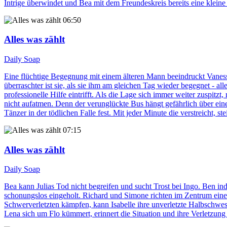
Intrige überwindet und Bea mit dem Freundeskreis bereits eine kleine
06:50
Alles was zählt
Daily Soap
Eine flüchtige Begegnung mit einem älteren Mann beeindruckt Vaness
überraschter ist sie, als sie ihm am gleichen Tag wieder begegnet - al
professionelle Hilfe eintrifft. Als die Lage sich immer weiter zuspitz
nicht aufatmen. Denn der verunglückte Bus hängt gefährlich über ein
Tänzer in der tödlichen Falle fest. Mit jeder Minute die verstreicht, st
07:15
Alles was zählt
Daily Soap
Bea kann Julias Tod nicht begreifen und sucht Trost bei Ingo. Ben in
schonungslos eingeholt. Richard und Simone richten im Zentrum eine
Schwerverletzten kämpfen, kann Isabelle ihre unverletzte Halbschwes
Lena sich um Flo kümmert, erinnert die Situation und ihre Verletzun