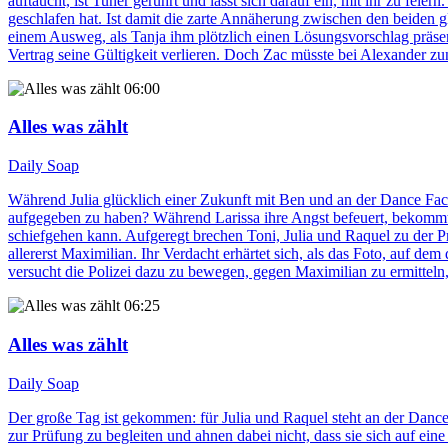
auftaucht, ist Tuner gerührt und lässt sich darauf ein, mit ihr zu f
geschlafen hat. Ist damit die zarte Annäherung zwischen den beiden g
einem Ausweg, als Tanja ihm plötzlich einen Lösungsvorschlag präsent
Vertrag seine Gültigkeit verlieren. Doch Zac müsste bei Alexander z
06:00
Alles was zählt
Daily Soap
Während Julia glücklich einer Zukunft mit Ben und an der Dance Facto
aufgegeben zu haben? Während Larissa ihre Angst befeuert, bekommt 
schiefgehen kann. Aufgeregt brechen Toni, Julia und Raquel zu der Prü
allererst Maximilian. Ihr Verdacht erhärtet sich, als das Foto, auf de
versucht die Polizei dazu zu bewegen, gegen Maximilian zu ermitteln,
06:25
Alles was zählt
Daily Soap
Der große Tag ist gekommen: für Julia und Raquel steht an der Dance
zur Prüfung zu begleiten und ahnen dabei nicht, dass sie sich auf ein