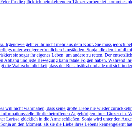
 Feier für die glücklich heimkehrenden Tänzer vorbereitet, kommt es plö
a. Irgendwie geht er ihr nicht mehr aus dem Kopf. Sie muss jedoch b
lerdings unter weniger erfreulichen Umständen. Sonja, die den Unfall mit
t, riskiert sie sogar ihr eigenes Leben, um andere zu retten. Der entset
en Abhang und jede Bewegung kann fatale Folgen haben. Während ihre ar
eigt die Wahrscheinlichkeit, dass der Bus abstürzt und alle mit sich in de
des will nicht wahrhaben, dass seine große Liebe nie wieder zurückkehre
 Informationsstelle für die betroffenen Angehörigen ihrer Tänzer ein
ter Larissa glücklich in die Arme schließen. Sonja wird unter den Aug
g Sonja an den Moment, als sie die Liebe ihres Lebens kennengelernt 