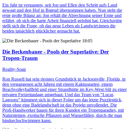
Ein Jahr ist vergangen, seit Jon und Ellen den Schritt aufs Land
gewagt und den Hof in Brørud übernommen haben. Nun steht die
erste große Bilanz an: Jon erhält die Abrechnung seiner Ernte und
erfährt, ob sich die harte Arbeit finanziell gelohnt hat. Gleichzeitig
stellt sich die Frage, ob das neue Leben als Landwirt:innen die
beiden tatsächlich glücklicher gemacht hat.
18:05
Die Beckenbauer - Pools der Superlative
: Der
Tropen-Traum
Reality-Soap
Ron Russell hat sein riesiges Grundstück in Jacksonville, Florida, in
den vergangenen acht Jahren mit einem Kaktusgarten, einem
Beachvolleyballfeld und einer Strandhütte im Key-West-Stil zu einer
privaten Freizeitanlage umgebaut. Und das Team von "Lucas
Lagoons" kümmert sich in dieser Folge um das letzte Puzzlestück,
denn ohne eine Badelandschaft ist das Projekt unvollendet. Die
Profi-Handwerker bauen für ihren Kunden ein Tropenparadies, mit
Natursteinen, exotische Pflanzen und Wasserfällen, durch die man
hindurchschwimmen kann.