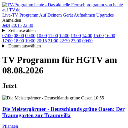
Live-TV
Programm
Auf Deinem Gerät
Aufnahmen
Upgrades
Anmelden
Jetzt
20:15
22:30
Zeit auswählen
07:00
08:00
09:00
10:00
11:00
12:00
13:00
14:00
15:00
16:00
17:00
18:00
19:00
20:15
21:00
22:30
23:00
00:00
Datum auswählen
TV Programm für
HGTV
am
08.08.2026
Jetzt
10:55
Die Meistergärtner - Deutschlands grüne Oasen
: Der
Traumgarten zur Traumvilla
Pflanzen