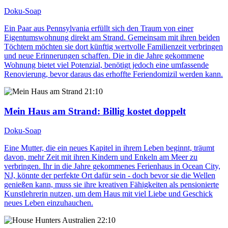
Doku-Soap
Ein Paar aus Pennsylvania erfüllt sich den Traum von einer
Eigentumswohnung direkt am Strand. Gemeinsam mit ihren beiden
Töchtern möchten sie dort künftig wertvolle Familienzeit verbringen
und neue Erinnerungen schaffen. Die in die Jahre gekommene
Wohnung bietet viel Potenzial, benötigt jedoch eine umfassende
Renovierung, bevor daraus das erhoffte Feriendomizil werden kann.
21:10
Mein Haus am Strand
: Billig kostet doppelt
Doku-Soap
Eine Mutter, die ein neues Kapitel in ihrem Leben beginnt, träumt
davon, mehr Zeit mit ihren Kindern und Enkeln am Meer zu
verbringen. Ihr in die Jahre gekommenes Ferienhaus in Ocean City,
NJ, könnte der perfekte Ort dafür sein - doch bevor sie die Wellen
genießen kann, muss sie ihre kreativen Fähigkeiten als pensionierte
Kunstlehrerin nutzen, um dem Haus mit viel Liebe und Geschick
neues Leben einzuhauchen.
22:10