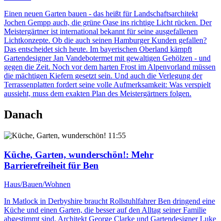
Einen neuen Garten bauen - das heißt für Landschaftsarchitekt
Jochen Gempp auch, die grüne Oase ins richtige Licht rücken. Der
Meistergärtner ist international bekannt für seine ausgefallenen
Lichtkonzepte. Ob die auch seinen Hamburger Kunden gefallen?
Das entscheidet sich heute. Im bayerischen Oberland kämpft
Gartendesigner Jan Vandebotermet mit gewaltigen Gehölzen - und
gegen die Zeit. Noch vor dem harten Frost im Alpenvorland müssen
die mächtigen Kiefern gesetzt sein. Und auch die Verlegung der
Terrassenplatten fordert seine volle Aufmerksamkeit: Was verspielt
aussieht, muss dem exakten Plan des Meistergärtners folgen.
Danach
11:55
Küche, Garten, wunderschön!
: Mehr
Barrierefreiheit für Ben
Haus/Bauen/Wohnen
In Matlock in Derbyshire braucht Rollstuhlfahrer Ben dringend eine
Küche und einen Garten, die besser auf den Alltag seiner Familie
abgestimmt sind. Architekt George Clarke und Gartendesigner Luke