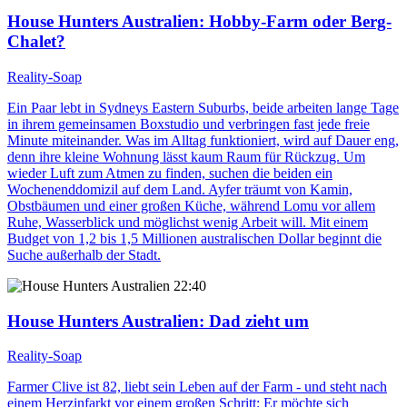
House Hunters Australien
: Hobby-Farm oder Berg-
Chalet?
Reality-Soap
Ein Paar lebt in Sydneys Eastern Suburbs, beide arbeiten lange Tage
in ihrem gemeinsamen Boxstudio und verbringen fast jede freie
Minute miteinander. Was im Alltag funktioniert, wird auf Dauer eng,
denn ihre kleine Wohnung lässt kaum Raum für Rückzug. Um
wieder Luft zum Atmen zu finden, suchen die beiden ein
Wochenenddomizil auf dem Land. Ayfer träumt von Kamin,
Obstbäumen und einer großen Küche, während Lomu vor allem
Ruhe, Wasserblick und möglichst wenig Arbeit will. Mit einem
Budget von 1,2 bis 1,5 Millionen australischen Dollar beginnt die
Suche außerhalb der Stadt.
22:40
House Hunters Australien
: Dad zieht um
Reality-Soap
Farmer Clive ist 82, liebt sein Leben auf der Farm - und steht nach
einem Herzinfarkt vor einem großen Schritt: Er möchte sich