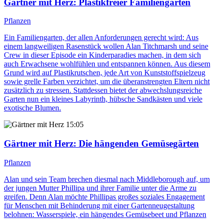
Gärtner mit Herz
: Plastikfreier Familiengarten
Pflanzen
Ein Familiengarten, der allen Anforderungen gerecht wird: Aus
einem langweiligen Rasenstück wollen Alan Titchmarsh und seine
Crew in dieser Episode ein Kinderparadies machen, in dem sich
auch Erwachsene wohlfühlen und entspannen können. Aus diesem
Grund wird auf Plastikrutschen, jede Art von Kunststoffspielzeug
sowie grelle Farben verzichtet, um die überanstrengten Eltern nicht
zusätzlich zu stressen. Stattdessen bietet der abwechslungsreiche
Garten nun ein kleines Labyrinth, hübsche Sandkästen und viele
exotische Blumen.
15:05
Gärtner mit Herz
: Die hängenden Gemüsegärten
Pflanzen
Alan und sein Team brechen diesmal nach Middleborough auf, um
der jungen Mutter Phillipa und ihrer Familie unter die Arme zu
greifen. Denn Alan möchte Phillipas großes soziales Engagement
für Menschen mit Behinderung mit einer Gartenneugestaltung
belohnen: Wasserspiele, ein hängendes Gemüsebeet und Pflanzen