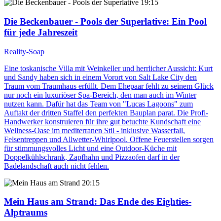
19:15
Die Beckenbauer - Pools der Superlative
: Ein Pool
für jede Jahreszeit
Reality-Soap
Eine toskanische Villa mit Weinkeller und herrlicher Aussicht: Kurt
und Sandy haben sich in einem Vorort von Salt Lake City den
Traum vom Traumhaus erfüllt. Dem Ehepaar fehlt zu seinem Glück
nur noch ein luxuriöser Spa-Bereich, den man auch im Winter
nutzen kann. Dafür hat das Team von "Lucas Lagoons" zum
Auftakt der dritten Staffel den perfekten Bauplan parat. Die Profi-
Handwerker konstruieren für ihre gut betuchte Kundschaft eine
Wellness-Oase im mediterranen Stil - inklusive Wasserfall,
Felsentreppen und Allwetter-Whirlpool. Offene Feuerstellen sorgen
für stimmungsvolles Licht und eine Outdoor-Küche mit
Doppelkühlschrank, Zapfhahn und Pizzaofen darf in der
Badelandschaft auch nicht fehlen.
20:15
Mein Haus am Strand
: Das Ende des Eighties-
Alptraums