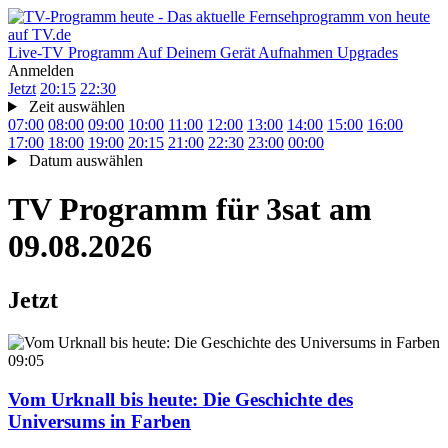
Live-TV
Programm
Auf Deinem Gerät
Aufnahmen
Upgrades
Anmelden
Jetzt
20:15
22:30
Zeit auswählen
07:00
08:00
09:00
10:00
11:00
12:00
13:00
14:00
15:00
16:00
17:00
18:00
19:00
20:15
21:00
22:30
23:00
00:00
Datum auswählen
TV Programm für
3sat
am
09.08.2026
Jetzt
09:05
Vom Urknall bis heute: Die Geschichte des
Universums in Farben