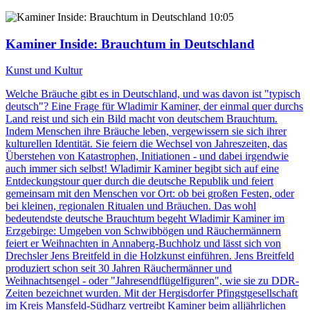
10:05
Kaminer Inside: Brauchtum in Deutschland
Kunst und Kultur
Welche Bräuche gibt es in Deutschland, und was davon ist "typisch
deutsch"? Eine Frage für Wladimir Kaminer, der einmal quer durchs
Land reist und sich ein Bild macht von deutschem Brauchtum.
Indem Menschen ihre Bräuche leben, vergewissern sie sich ihrer
kulturellen Identität. Sie feiern die Wechsel von Jahreszeiten, das
Überstehen von Katastrophen, Initiationen - und dabei irgendwie
auch immer sich selbst! Wladimir Kaminer begibt sich auf eine
Entdeckungstour quer durch die deutsche Republik und feiert
gemeinsam mit den Menschen vor Ort: ob bei großen Festen, oder
bei kleinen, regionalen Ritualen und Bräuchen. Das wohl
bedeutendste deutsche Brauchtum begeht Wladimir Kaminer im
Erzgebirge: Umgeben von Schwibbögen und Räuchermännern
feiert er Weihnachten in Annaberg-Buchholz und lässt sich von
Drechsler Jens Breitfeld in die Holzkunst einführen. Jens Breitfeld
produziert schon seit 30 Jahren Räuchermänner und
Weihnachtsengel - oder "Jahresendflügelfiguren", wie sie zu DDR-
Zeiten bezeichnet wurden. Mit der Hergisdorfer Pfingstgesellschaft
im Kreis Mansfeld-Südharz vertreibt Kaminer beim alljährlichen