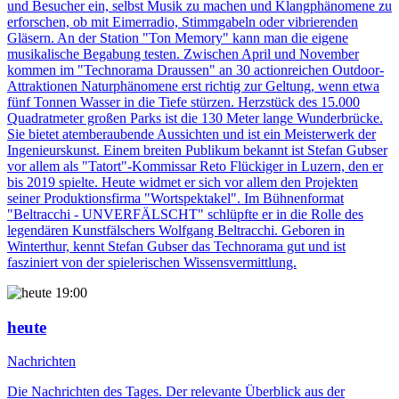
und Besucher ein, selbst Musik zu machen und Klangphänomene zu
erforschen, ob mit Eimerradio, Stimmgabeln oder vibrierenden
Gläsern. An der Station "Ton Memory" kann man die eigene
musikalische Begabung testen. Zwischen April und November
kommen im "Technorama Draussen" an 30 actionreichen Outdoor-
Attraktionen Naturphänomene erst richtig zur Geltung, wenn etwa
fünf Tonnen Wasser in die Tiefe stürzen. Herzstück des 15.000
Quadratmeter großen Parks ist die 130 Meter lange Wunderbrücke.
Sie bietet atemberaubende Aussichten und ist ein Meisterwerk der
Ingenieurskunst. Einem breiten Publikum bekannt ist Stefan Gubser
vor allem als "Tatort"-Kommissar Reto Flückiger in Luzern, den er
bis 2019 spielte. Heute widmet er sich vor allem den Projekten
seiner Produktionsfirma "Wortspektakel". Im Bühnenformat
"Beltracchi - UNVERFÄLSCHT" schlüpfte er in die Rolle des
legendären Kunstfälschers Wolfgang Beltracchi. Geboren in
Winterthur, kennt Stefan Gubser das Technorama gut und ist
fasziniert von der spielerischen Wissensvermittlung.
19:00
heute
Nachrichten
Die Nachrichten des Tages. Der relevante Überblick aus der