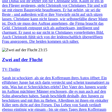
und Dubai soll ihr letzter Job für Christiane sein. Kaum ist Iris in
den Flieger gestiegen, steht Christoph vor Christianes Tür und will
sie mit einem Bauprojekt beauftragen. Er hat gehört, sie sei die
Beste - und außerdem will er ihre Vorwürfe nicht auf sich sitzen
lassen. Christiane kann nicht fassen, wie selbstgefällig dieser Mann
ist. Doch sie muss den Auftrag annehmen, die Firma braucht das
Geld. Christoph entpuppt sich als aufmerksam, intelligent und
charmant. Er passt so gar nicht in Christianes vorgefertigtes Bild.
Auch Christoph fühlt sich von der leidenschaftlich übergriffigen
Frau angezogen. Die beiden kommen sich näher.
23:15
Zwei auf der Flucht
TV-Thriller
Sarah ist schockiert, als sie den Kofferraum ihres Autos öffnet: Ein
elfjähriger Junge hat sich darin versteckt und scheint traumatisiert zu
sein. Was hat er Schreckliches erlebt? Der Vater des Jungen wurde
im Auftrag mächtiger Männer erschossen, die es nun auch auf den
Sohn abgesehen haben. Sarah beschließt deshalb, den Jungen zu
beschützen und mit ihm zu fliehen. Allerdings ist ihnen ein eiskalter
Killer stets dicht auf den Fersen. Das Leben von Sarah verläuft
ebenso eintönig wie einsam - bis sie eines Tages ihren Kofferraum