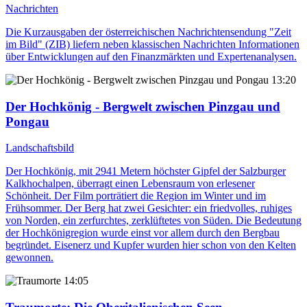
Nachrichten
Die Kurzausgaben der österreichischen Nachrichtensendung "Zeit
im Bild" (ZIB) liefern neben klassischen Nachrichten Informationen
über Entwicklungen auf den Finanzmärkten und Expertenanalysen.
13:20
Der Hochkönig - Bergwelt zwischen Pinzgau und
Pongau
Landschaftsbild
Der Hochkönig, mit 2941 Metern höchster Gipfel der Salzburger
Kalkhochalpen, überragt einen Lebensraum von erlesener
Schönheit. Der Film porträtiert die Region im Winter und im
Frühsommer. Der Berg hat zwei Gesichter: ein friedvolles, ruhiges
von Norden, ein zerfurchtes, zerklüftetes von Süden. Die Bedeutung
der Hochkönigregion wurde einst vor allem durch den Bergbau
begründet. Eisenerz und Kupfer wurden hier schon von den Kelten
gewonnen.
14:05