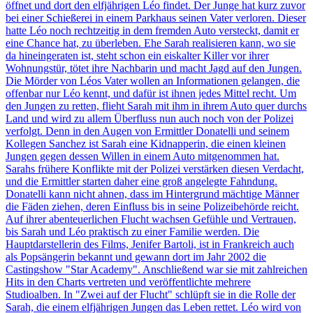
öffnet und dort den elfjährigen Léo findet. Der Junge hat kurz zuvor
bei einer Schießerei in einem Parkhaus seinen Vater verloren. Dieser
hatte Léo noch rechtzeitig in dem fremden Auto versteckt, damit er
eine Chance hat, zu überleben. Ehe Sarah realisieren kann, wo sie
da hineingeraten ist, steht schon ein eiskalter Killer vor ihrer
Wohnungstür, tötet ihre Nachbarin und macht Jagd auf den Jungen.
Die Mörder von Léos Vater wollen an Informationen gelangen, die
offenbar nur Léo kennt, und dafür ist ihnen jedes Mittel recht. Um
den Jungen zu retten, flieht Sarah mit ihm in ihrem Auto quer durchs
Land und wird zu allem Überfluss nun auch noch von der Polizei
verfolgt. Denn in den Augen von Ermittler Donatelli und seinem
Kollegen Sanchez ist Sarah eine Kidnapperin, die einen kleinen
Jungen gegen dessen Willen in einem Auto mitgenommen hat.
Sarahs frühere Konflikte mit der Polizei verstärken diesen Verdacht,
und die Ermittler starten daher eine groß angelegte Fahndung.
Donatelli kann nicht ahnen, dass im Hintergrund mächtige Männer
die Fäden ziehen, deren Einfluss bis in seine Polizeibehörde reicht.
Auf ihrer abenteuerlichen Flucht wachsen Gefühle und Vertrauen,
bis Sarah und Léo praktisch zu einer Familie werden. Die
Hauptdarstellerin des Films, Jenifer Bartoli, ist in Frankreich auch
als Popsängerin bekannt und gewann dort im Jahr 2002 die
Castingshow "Star Academy". Anschließend war sie mit zahlreichen
Hits in den Charts vertreten und veröffentlichte mehrere
Studioalben. In "Zwei auf der Flucht" schlüpft sie in die Rolle der
Sarah, die einem elfjährigen Jungen das Leben rettet. Léo wird von