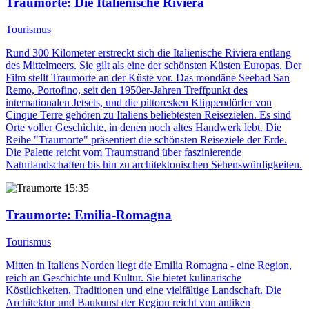
Traumorte
: Die Italienische Riviera
Tourismus
Rund 300 Kilometer erstreckt sich die Italienische Riviera entlang
des Mittelmeers. Sie gilt als eine der schönsten Küsten Europas. Der
Film stellt Traumorte an der Küste vor. Das mondäne Seebad San
Remo, Portofino, seit den 1950er-Jahren Treffpunkt des
internationalen Jetsets, und die pittoresken Klippendörfer von
Cinque Terre gehören zu Italiens beliebtesten Reisezielen. Es sind
Orte voller Geschichte, in denen noch altes Handwerk lebt. Die
Reihe "Traumorte" präsentiert die schönsten Reiseziele der Erde.
Die Palette reicht vom Traumstrand über faszinierende
Naturlandschaften bis hin zu architektonischen Sehenswürdigkeiten.
15:35
Traumorte
: Emilia-Romagna
Tourismus
Mitten in Italiens Norden liegt die Emilia Romagna - eine Region,
reich an Geschichte und Kultur. Sie bietet kulinarische
Köstlichkeiten, Traditionen und eine vielfältige Landschaft. Die
Architektur und Baukunst der Region reicht von antiken