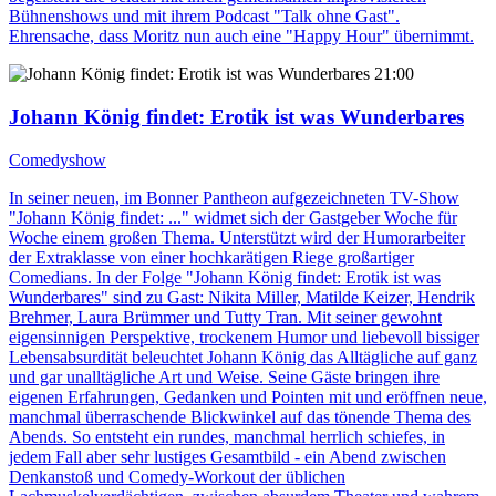
Bühnenshows und mit ihrem Podcast "Talk ohne Gast".
Ehrensache, dass Moritz nun auch eine "Happy Hour" übernimmt.
21:00
Johann König findet: Erotik ist was Wunderbares
Comedyshow
In seiner neuen, im Bonner Pantheon aufgezeichneten TV-Show
"Johann König findet: ..." widmet sich der Gastgeber Woche für
Woche einem großen Thema. Unterstützt wird der Humorarbeiter
der Extraklasse von einer hochkarätigen Riege großartiger
Comedians. In der Folge "Johann König findet: Erotik ist was
Wunderbares" sind zu Gast: Nikita Miller, Matilde Keizer, Hendrik
Brehmer, Laura Brümmer und Tutty Tran. Mit seiner gewohnt
eigensinnigen Perspektive, trockenem Humor und liebevoll bissiger
Lebensabsurdität beleuchtet Johann König das Alltägliche auf ganz
und gar unalltägliche Art und Weise. Seine Gäste bringen ihre
eigenen Erfahrungen, Gedanken und Pointen mit und eröffnen neue,
manchmal überraschende Blickwinkel auf das tönende Thema des
Abends. So entsteht ein rundes, manchmal herrlich schiefes, in
jedem Fall aber sehr lustiges Gesamtbild - ein Abend zwischen
Denkanstoß und Comedy-Workout der üblichen