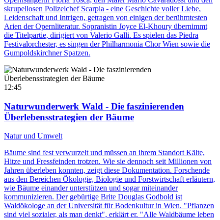
skrupellosen Polizeichef Scarpia - eine Geschichte voller Liebe,
Leidenschaft und Intrigen, getragen von einigen der berühmtesten
Arien der Opernliteratur. Sopranistin Joyce El-Khoury übernimmt
die Titelpartie, dirigiert von Valerio Galli. Es spielen das Piedra
Festivalorchester, es singen der Philharmonia Chor Wien sowie die
Gumpoldskirchner Spatzen.
12:45
Naturwunderwerk Wald - Die faszinierenden
Überlebensstrategien der Bäume
Natur und Umwelt
Bäume sind fest verwurzelt und müssen an ihrem Standort Kälte,
Hitze und Fressfeinden trotzen. Wie sie dennoch seit Millionen von
Jahren überleben konnten, zeigt diese Dokumentation. Forschende
aus den Bereichen Ökologie, Biologie und Forstwirtschaft erläutern,
wie Bäume einander unterstützen und sogar miteinander
kommunizieren. Der gebürtige Brite Douglas Godbold ist
Waldökologe an der Universität für Bodenkultur in Wien. "Pflanzen
sind viel sozialer, als man denkt", erklärt er. "Alle Waldbäume leben