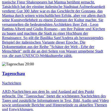
tragische Figur Shakespeares hat Mantua berühmt gemacht.
Tatsächlich hat der einstige italienische Stadtstaat Aufmerksamkeit
verdient: Gut 300 Jahre war es das Geschlecht der Gonzaga, das
Mantua durch seinen wirtschaftlichen Erfolg, aber vor allem durch
seine Kunstverliebtheit zu einem Zentrum der Kultur machte. Sie
versammelten die bedeutendsten Architekten ihrer Zeit - Leon
Battista Alberti und Giulio Romano - um ihre Paläste und Kirchen
zu bauen und machten die Stadt zu einer Hochburg der
Renaissance. So gilt die Basilika Sant'Andrea als herausragendes
Beispiel der italienischen Variante dieser Epoche. Die
Dokumentation aus der Reihe "Schätze der Welt - Erbe der
Menschheit" stellt die an drei Seiten von Wasser umgebene Stadt
vor, die zum UNESCO-Weltkulturerbe zählt.
20:00
Tagesschau
Nachrichten
ARD-Nachrichten aus dem In- und Ausland auf den Punkt
gebracht. Die "Tagesschau" bietet die wichtigsten Nachrichten des
Tages und zusätzliche Informationen in Text, Bild, Audio und Video
sowie umfassende Berichte und Hintergründe zu aktuellen Themen
und Entwicklungen.