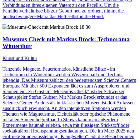
Verbindungen ihres eigenen Vaters zu den Pacellis. Um die
Familienverhältnisse bis zur Geburt neu zu ordnen, nimmt die
hochschwangere Maria das Heft selbst in die Hand.
18:30
Museums-Check mit Markus Brock
: Technorama
Winterthur
Kunst und Kultur
Tanzende Magnete, Feuertornados, künstliche Blitze - im
Technorama in Winterthur werden Wissenschaft und Technik
lebendig. Das Museum zählt zu den bedeutendsten Science-Centern
Europas. Mit über 500 Exponaten lädt es zum Ausprobieren und
Staunen ein. Zu Gast im "Museums-Check" ist der Schweizer
Schauspieler Stefan Gubser. Mit Markus Brock erkundet er das
Science-Center. Anders als in klassischen Museen ist dort Anfassen
ausdrücklich erwünscht. An den interaktiven Stationen werden
Themen wie Magnetismus, Elektrizität oder optische Phänomene
mit allen Sinnen begreifbar. In Shows kann man außerdem
Experimente hautnah erleben, etwa mit flüssigem Stickstoff oder
spektakulären Hochspannungsentladungen. Die im März 2025 neu
eröffnete Sonderausstellung "Klangwelten" lädt die Besucherinnen