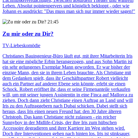
Lachmuskelverdächtigen, zwischen absurdem Theater und wahrem
Leben. Absolut pointenpervers und königlich bekloppt - oder wie
Johann es ausdrückt: "Das muss man sich nur immer wieder sagen!"
21:45
Zu mir oder zu Dir?
TV-Liebeskomödie
Christianes Bauingenieur-Büro läuft gut, mit ihrer Mitarbeiterin Iris
hat sie eine mögliche Erbin herangezogen, und aus Sohn Martin ist
ein sehr gelungenes Exemplar Mann geworden. Er war bisher der
einzige Mann, den sie in ihrem Leben brauchte. Als Christiane mit
dem Gedanken spielt, dass ihr Geschäftspartner Robert vielleicht
auch ein Partner auf anderer Ebene sein könnte, erlebt sie einen
Schock. Robert eröffnet ihr, dass er seine Firmenanteile verkaufen
will, um mit seiner jungen Assistentin in eine Finca auf Mallorca zu
ziehen. Doch dann zieht Christiane einen Auftrag an Land und will
Iris zu den Auftraggebern nach Dubai schicken. Dabei stellt sich
heraus, dass Iris einen neuen Freund hat: den 30 Jahre älteren
Christoph. Das kann Christiane nicht zulassen - ein reicher
Sunnyboy in der Midlife-Crisis, der ihre Iris zum hübschen
Accessoire degradieren und ihrer Karriere im Weg stehen wird.
Doch ihre Interventionen gehen nach hinten los. Iris ist stinksauer,