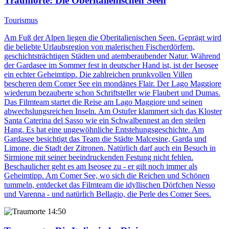
Traumorte
: Die Oberitalienischen Seen
Tourismus
Am Fuß der Alpen liegen die Oberitalienischen Seen. Geprägt wird
die beliebte Urlaubsregion von malerischen Fischerdörfern,
geschichtsträchtigen Städten und atemberaubender Natur. Während
der Gardasee im Sommer fest in deutscher Hand ist, ist der Iseosee
ein echter Geheimtipp. Die zahlreichen prunkvollen Villen
bescheren dem Comer See ein mondänes Flair. Der Lago Maggiore
wiederum bezauberte schon Schriftsteller wie Flaubert und Dumas.
Das Filmteam startet die Reise am Lago Maggiore und seinen
abwechslungsreichen Inseln. Am Ostufer klammert sich das Kloster
Santa Caterina del Sasso wie ein Schwalbennest an den steilen
Hang. Es hat eine ungewöhnliche Entstehungsgeschichte. Am
Gardasee besichtigt das Team die Städte Malcesine, Garda und
Limone, die Stadt der Zitronen. Natürlich darf auch ein Besuch in
Sirmione mit seiner beeindruckenden Festung nicht fehlen.
Beschaulicher geht es am Iseosee zu - er gilt noch immer als
Geheimtipp. Am Comer See, wo sich die Reichen und Schönen
tummeln, entdecket das Filmteam die idyllischen Dörfchen Nesso
und Varenna - und natürlich Bellagio, die Perle des Comer Sees.
14:50