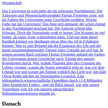
Wissenschaft
Das Universum ist weit mehr als ein schwarzer Nachthimmel. Der
Astronom und Wissenschaftsvermittler Florian Freistetter zeigt, wie
die Farben des Universums seine Geschichte erzählen. Welche
Farbe hat das Universum? Das fragt sich niemand, der schon einmal
in den Nachthimmel geschaut hat. Die Antwort scheint klar:
Schwarz. Doch die Astronomie weiß es besser: Der Kosmos ist viel
bunter, als unser Auge wahrnehmen kann. Und nur dank dieser
Buntheit können wir überhaupt etwas über das All in Erfahrung
bringen. Was es zum Beispiel mit der Expansion des Alls und der
damit zusammenhängenden Theorie eines Urknalls auf sich hat. In
seinem neusten Buch zeichnet Florian Freistetter anhand der Farben
des Universums dessen Geschichte nach. Einmal den ganzen
Regenbogen durch. Was violette Planeten über den Ursprung des
Lebens verraten, warum die Sonne eigentlich grün ist, was vor dem
Urknall war und warum am Anfang wirklich das Licht war, das klärt
Olivia Röllin mit ihm im Sternstunden-Gespräch. Eine
philosophisch-wissenschaftliche Expedition durch 13,8 Milliarden
Jahre kosmischer Farben - und ein Blick darauf, wie sehr unsere
Vorstellung vom All von unseren menschlichen
Wahrnehmungsgrenzen geprägt ist.
Danach