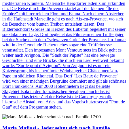
mediterranen Kräutern. Malerische Bergdörfer laden zum Erkunden
ein. Die Reise durch die Provence startet auf der kleinen "Île des
Embiez" mit ihrer reichen Flora und Fauna. Nach einem Abstecher
in die Hafenstadt Marseille geht es nach Aix-en-Provence, wo sich
die Besucher vom bunten Treiben mitziehen lassen. Das
Bilderbuchdorf Gordes im Herzen des Luberon begeistert mit seiner
spektakulären Lage. Dort begleitet das Filmteam einen Trüffeljäger
bei der Suche nach dem "schwarzen Gold" der Provence. Im Januar
wird in der Gemeinde Richerenches sogar eine Trüffelmesse
veranstaltet. Den imposanten Mont Ventoux stets im Blick geht es
weiter nach Avignon. Die "Stadt der Päpste" hat eine bewegte
Geschichte - und eine Brücke, die durch ein Lied weltweit bekannt
wurde: "Sur le pont d'Avignon". Von Avignon ist es nur ein
Katzensprung bis ins berühmte Weinbaugebiet Châteauneuf-du-
Pape im südlichen Rhonetal. Das Dorf "Les Baux de Provence"
wird von einer mächtigen Burgruine dominiert und gilt als schönstes
Dorf Frankreichs. Auf 2000 Höhenmetern liegt das beliebte
Skigebiet Isola in den französischen Seealpen - auch das ist
Provence. Das letzte Ziel der Reise ist die Camargue, wo die
historische Altstadt von Arles und das Vogelschutzreservat "Pont de
Gau" auf dem Programm stehen.
17:00
Maria Mafiosi - Jeder sehnt sich nach Familie