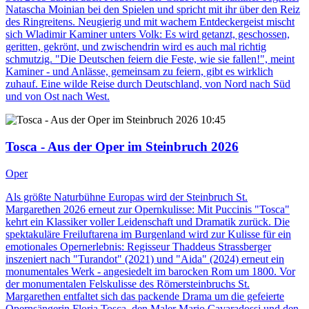
Natascha Moinian bei den Spielen und spricht mit ihr über den Reiz
des Ringreitens. Neugierig und mit wachem Entdeckergeist mischt
sich Wladimir Kaminer unters Volk: Es wird getanzt, geschossen,
geritten, gekrönt, und zwischendrin wird es auch mal richtig
schmutzig. "Die Deutschen feiern die Feste, wie sie fallen!", meint
Kaminer - und Anlässe, gemeinsam zu feiern, gibt es wirklich
zuhauf. Eine wilde Reise durch Deutschland, von Nord nach Süd
und von Ost nach West.
10:45
Tosca - Aus der Oper im Steinbruch 2026
Oper
Als größte Naturbühne Europas wird der Steinbruch St.
Margarethen 2026 erneut zur Opernkulisse: Mit Puccinis "Tosca"
kehrt ein Klassiker voller Leidenschaft und Dramatik zurück. Die
spektakuläre Freiluftarena im Burgenland wird zur Kulisse für ein
emotionales Opernerlebnis: Regisseur Thaddeus Strassberger
inszeniert nach "Turandot" (2021) und "Aida" (2024) erneut ein
monumentales Werk - angesiedelt im barocken Rom um 1800. Vor
der monumentalen Felskulisse des Römersteinbruchs St.
Margarethen entfaltet sich das packende Drama um die gefeierte
Opernsängerin Floria Tosca, den Maler Mario Cavaradossi und den