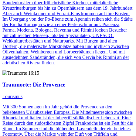
Baudenkmälern über frühchristliche Kirchen, mittelalterliche
Kreuzritterburgen bis hin zu Opernhäusern aus dem 19. Jahrhundert.
Aber auch Weinkenner und Ferrari-Fans kommen auf ihre Kosten.
Im Übergang von der Po-Ebene zum Apennin reihen sich die Städte
der Emilia Romagna wie an einer Perlenschnur auf: Piacenza,
Parma, Modena, Bologna, Ravenna und Rimini locken Besucher
mit zahlreichen Museen, lokalen Spezialitäten, UNESCO-
Weltkulturerbestätten und Naturparks. Mit Burgen und alten
Dörfern, die malerische Marktplätze haben und idyllisch zwischen
Olivenhainen, Weinbergen und Lorbeerbäumen liegen. Und mit
ausgedehnten Sandstränden, die sich von Cervia bis Rimini an der
adriatischen Riviera finden.
16:15
Traumorte
: Die Provence
Tourismus
Mit 300 Sonnentagen im Jahr gehört die Provence zu den
beliebtesten Urlaubszielen Europas. Die Mittelmeerregion zwischen
Rhonetal und Italien ist der Inbegriff südländischer Lebensart. Eine
Reise durch den südöstlichsten Zipfel Frankreichs ist ein Fest für die
Sinne. Im Sommer sind die blühenden Lavendelfelder ein beliebtes
Fotomotiv. Über die Märkte weht der Duft von Trüffeln und