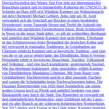
Dreckschweinfest den Winter. Das Fest geht auf altgermanisches
Brauchtum zurück und ist immaterielles Kulturgut der UNESCO. In
Schierke im Harz trifft sich Wladimir Kaminer zur Walpurgisnacht
mit dem Oberteufel Michael Gebbert. Jedes Jahr am 30. April
verwandelt sich die Ortschaft am Brocken in einen brodelnden
Hexenkessel, wenn Tausende Hexen und Teufel die Ankunft des
Frühlings mit nächtlichen Freudenfeuern feiern. Beim Schützenfest
in Neuss ist die ganze Stadt dabei - es gilt als weltgrößtes überhaupt,
und natürlich darf Wladimir Kaminer dort nicht fehlen. Überhaupt
ist das Schützenwesen fester Bestandteil der deutschen Kultur und
tief verwurzelt in regionalen Traditionen. In Greimharting am
Chiemsee entdeckt Kaminer eine ur-bayerische Tradition - und eine,
von der er nie zuvor gehört hatte: das Dirndldrahn. Beim 6-Vereine-
Preisplattln erlebt er bayerisches Brauchtum, Trachten, Volksmusik
und Volkstanz - und eine hoch komplizierte, anstrengende Sportart.
Wie das überhaupt funktioniert, ohne umzufallen, erfährt Kaminer
von Dirndldreherin Magdalena Löhmann. Mit Sepp Bauer vom
Greimhartinger Trachtenverein spricht er über passende Trachten
und warum die Schuhplattler keine Nachwuchssorgen haben. Die
Husumer Ringreitergilde von 1826 feiert Sommerfest: mit einem
großen Umzug hoch zu Pferde und natürlich begleitet von einer
Blaskappelle quer durch die Stadt. Das Ringreiten ist verwandt mit
dem mittelalterlichen Ringstechen, einer Zielübung mit der Lanze -
und ein alter Brauch an der schleswig-holsteinischen Nordseeküste.
Seit 2015 dürfen auch Frauen in der Gilde reiten: Kaminer begleitet