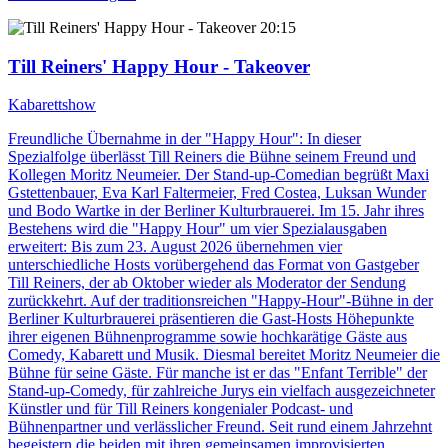
20:15
Till Reiners' Happy Hour - Takeover
Kabarettshow
Freundliche Übernahme in der "Happy Hour": In dieser
Spezialfolge überlässt Till Reiners die Bühne seinem Freund und
Kollegen Moritz Neumeier. Der Stand-up-Comedian begrüßt Maxi
Gstettenbauer, Eva Karl Faltermeier, Fred Costea, Luksan Wunder
und Bodo Wartke in der Berliner Kulturbrauerei. Im 15. Jahr ihres
Bestehens wird die "Happy Hour" um vier Spezialausgaben
erweitert: Bis zum 23. August 2026 übernehmen vier
unterschiedliche Hosts vorübergehend das Format von Gastgeber
Till Reiners, der ab Oktober wieder als Moderator der Sendung
zurückkehrt. Auf der traditionsreichen "Happy-Hour"-Bühne in der
Berliner Kulturbrauerei präsentieren die Gast-Hosts Höhepunkte
ihrer eigenen Bühnenprogramme sowie hochkarätige Gäste aus
Comedy, Kabarett und Musik. Diesmal bereitet Moritz Neumeier die
Bühne für seine Gäste. Für manche ist er das "Enfant Terrible" der
Stand-up-Comedy, für zahlreiche Jurys ein vielfach ausgezeichneter
Künstler und für Till Reiners kongenialer Podcast- und
Bühnenpartner und verlässlicher Freund. Seit rund einem Jahrzehnt
begeistern die beiden mit ihren gemeinsamen improvisierten