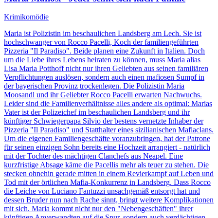
Krimikomödie
Maria ist Polizistin im beschaulichen Landsberg am Lech. Sie ist
hochschwanger von Rocco Pacelli, Koch der familiengeführten
Pizzeria "Il Paradiso". Beide planen eine Zukunft in Italien. Doch
um die Liebe ihres Lebens heiraten zu können, muss Maria alias
Lisa Maria Potthoff nicht nur ihren Geliebten aus seinen familiären
Verpflichtungen auslösen, sondern auch einen mafiosen Sumpf in
der bayerischen Provinz trockenlegen. Die Polizistin Maria
Moosandl und ihr Geliebter Rocco Pacelli erwarten Nachwuchs.
Leider sind die Familienverhältnisse alles andere als optimal: Marias
Vater ist der Polizeichef im beschaulichen Landsberg und ihr
künftiger Schwiegerpapa Silvio der bestens vernetzte Inhaber der
Pizzeria "Il Paradiso" und Statthalter eines sizilianischen Mafiaclans.
Um die eigenen Familiengeschäfte voranzubringen, hat der Patrone
für seinen einzigen Sohn bereits eine Hochzeit arrangiert - natürlich
mit der Tochter des mächtigen Clanchefs aus Neapel. Eine
kurzfristige Absage käme die Pacellis mehr als teuer zu stehen. Die
stecken ohnehin gerade mitten in einem Revierkampf auf Leben und
Tod mit der örtlichen Mafia-Konkurrenz in Landsberg. Dass Rocco
die Leiche von Luciano Fantuzzi unsachgemäß entsorgt hat und
dessen Bruder nun nach Rache sinnt, bringt weitere Komplikationen
mit sich. Maria kommt nicht nur den "Nebengeschäften" ihrer
künftigen Anverwandten auf die Spur, sondern auch verdächtigen