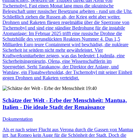
einmarschiert, besetzen die Truppen direkt das Areal von
Tschernobyl. Fast einen Monat lang muss die ukrainische
Belegschaft unter russischer Besetzung arbeiten - rund um die Uhr.
Schließlich ziehen die Russen ab, der Krieg geht aber weiter.
Drohnen und Raketen fliegen regelmäßig über die Sperrzone von
Tschernobyl und sind eine ständige Bedrohung für die instabile
Atomanlage: Im Februar 2025 trifft eine russische Drohne die
Schutzhülle des verunglückten Reaktors Nummer 4. Das 1,5
Milliarden Euro teure Containment wird beschädigt, die nukleare
Sicherheit ist seitdem nicht mehr gewährleistet. Vier
Kraftwerksmitarbeiter zeigen, was das bedeutet: Ljudmila, eine
Sicherheitsingenieurin, Olena, eine Wissenschaftlerin im
Sperrgebiet, Serhi Tarakanow, der Direktor der Anlage, und
Watslaw, ein Flugabwehrsoldat, der Tschernobyl mit seiner Einheit
gegen Drohnen und Raketen verteidigt.
19:40
Schätze der Welt - Erbe der Menschheit
: Mantua,
Italien - Die ideale Stadt der Renaissance
Dokumentation
Als er nach seiner Flucht aus Verona durch die Gassen von Mantua
irrt, hat Romeo kein Auge für die Schönheit der Stadt. Doch die