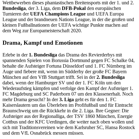
Wettbewerben dieses phantastischen Breitensports mit der 1. und 2.
Bundesliga
, der 3. Liga, dem
DFB-Pokal
den europäischen
Turnieren der
UEFA Champions League
und UEFA Europa
League und der brandneuen Nations League, in der die großen und
kleinen Fußballnationen der UEFA wichtige Punkte machen auf
dem Weg zur Europameisterschaft 2020.
Drama, Kampf und Emotionen
Erlebe in der
1. Bundesliga
das Drama des Revierderbys mit
spannenden Spielen von Borussia Dortmund gegen FC Schalke 04,
behalte die Aufsteiger Fortuna Düsseldorf und 1. FC Nürnberg im
Auge und fiebere mit, wenn im Südderby der große FC Bayern
München auf den VfB Stuttgart trifft. Sei in der
2. Bundesliga
dabei, wenn der Hamburger SV und der 1. FC Köln um den
Wiederaufstieg kämpfen und verfolge den Kampf der Aufsteiger 1.
FC Magdeburg und SC Paderborn 07 um den Klassenerhalt. Noch
mehr Drama gesucht? In der
3. Liga
geht es für den 1. FC
Kaiserslautern um das Überleben im Profifußball und für Eintracht
Braunschweig um die Rückkehr in die 2. Liga. Ihre Gegner: Die
Aufsteiger aus der Regionalliga, der TSV 1860 München, Energie
Cottbus und der KFC Uerdingen, die weiter nach oben wollen und
sich mit Traditionsvereinen wie dem Karlsruher SC, Hansa Rostock
und dem VfL Osnabrück messen müssen.