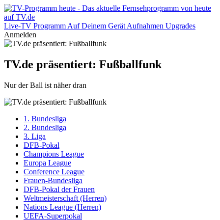
Live-TV
Programm
Auf Deinem Gerät
Aufnahmen
Upgrades
Anmelden
TV.de präsentiert: Fußballfunk
Nur der Ball ist näher dran
1. Bundesliga
2. Bundesliga
3. Liga
DFB-Pokal
Champions League
Europa League
Conference League
Frauen-Bundesliga
DFB-Pokal der Frauen
Weltmeisterschaft (Herren)
Nations League (Herren)
UEFA-Superpokal