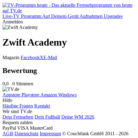
Live-TV
Programm
Auf Deinem Gerät
Aufnahmen
Upgrades
Anmelden
Zwift Academy
Magazin
Facebook
X
E-Mail
Bewertung
0,0
0 Stimmen
Appstore
Playstore
Amazon
Windows
Hilfe
Häufige Fragen
Kontakt
Wir sind TV.de
Dein Fernsehen
Dein Fußball
Deine WM 2026
Bequem zahlen
PayPal
VISA
MasterCard
AGB
Datenschutz
Impressum
© Couchfunk GmbH 2011 - 2026