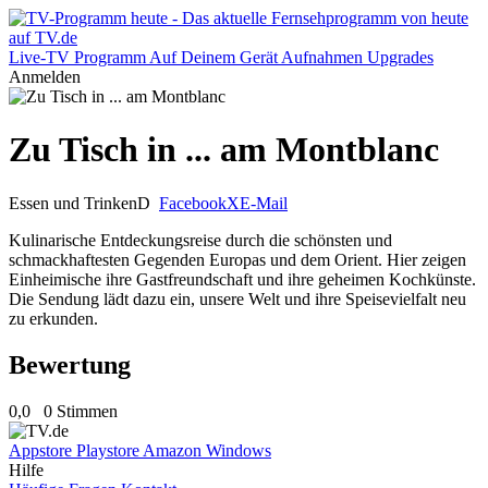
Live-TV
Programm
Auf Deinem Gerät
Aufnahmen
Upgrades
Anmelden
Zu Tisch in ... am Montblanc
Essen und Trinken
D
Facebook
X
E-Mail
Kulinarische Entdeckungsreise durch die schönsten und
schmackhaftesten Gegenden Europas und dem Orient. Hier zeigen
Einheimische ihre Gastfreundschaft und ihre geheimen Kochkünste.
Die Sendung lädt dazu ein, unsere Welt und ihre Speisevielfalt neu
zu erkunden.
Bewertung
0,0
0 Stimmen
Appstore
Playstore
Amazon
Windows
Hilfe