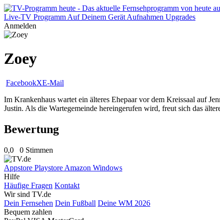
Live-TV
Programm
Auf Deinem Gerät
Aufnahmen
Upgrades
Anmelden
Zoey
Facebook
X
E-Mail
Im Krankenhaus wartet ein älteres Ehepaar vor dem Kreissaal auf Jen
Justin. Als die Wartegemeinde hereingerufen wird, freut sich das älter
Bewertung
0,0
0 Stimmen
Appstore
Playstore
Amazon
Windows
Hilfe
Häufige Fragen
Kontakt
Wir sind TV.de
Dein Fernsehen
Dein Fußball
Deine WM 2026
Bequem zahlen