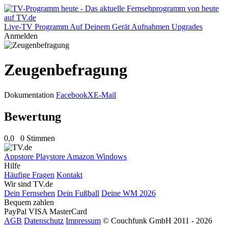
Live-TV
Programm
Auf Deinem Gerät
Aufnahmen
Upgrades
Anmelden
Zeugenbefragung
Dokumentation
Facebook
X
E-Mail
Bewertung
0,0
0 Stimmen
Appstore
Playstore
Amazon
Windows
Hilfe
Häufige Fragen
Kontakt
Wir sind TV.de
Dein Fernsehen
Dein Fußball
Deine WM 2026
Bequem zahlen
PayPal
VISA
MasterCard
AGB
Datenschutz
Impressum
© Couchfunk GmbH 2011 - 2026