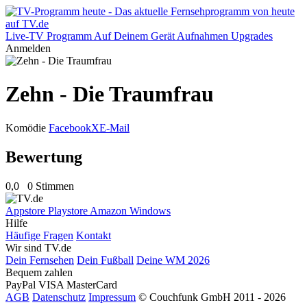
Live-TV
Programm
Auf Deinem Gerät
Aufnahmen
Upgrades
Anmelden
Zehn - Die Traumfrau
Komödie
Facebook
X
E-Mail
Bewertung
0,0
0 Stimmen
Appstore
Playstore
Amazon
Windows
Hilfe
Häufige Fragen
Kontakt
Wir sind TV.de
Dein Fernsehen
Dein Fußball
Deine WM 2026
Bequem zahlen
PayPal
VISA
MasterCard
AGB
Datenschutz
Impressum
© Couchfunk GmbH 2011 - 2026