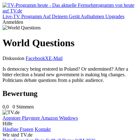
Live-TV
Programm
Auf Deinem Gerät
Aufnahmen
Upgrades
Anmelden
World Questions
Diskussion
Facebook
X
E-Mail
Is democracy being restored in Poland? Or undermined? After a
bitter election a brand new government is making big changes.
Politicians debate questions from a public audience.
Bewertung
0,0
0 Stimmen
Appstore
Playstore
Amazon
Windows
Hilfe
Häufige Fragen
Kontakt
Wir sind TV.de