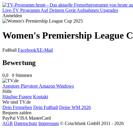
Live-TV
Programm
Auf Deinem Gerät
Aufnahmen
Upgrades
Anmelden
Women's Premiership League C
Fußball
Facebook
X
E-Mail
Bewertung
0,0
0 Stimmen
Appstore
Playstore
Amazon
Windows
Hilfe
Häufige Fragen
Kontakt
Wir sind TV.de
Dein Fernsehen
Dein Fußball
Deine WM 2026
Bequem zahlen
PayPal
VISA
MasterCard
AGB
Datenschutz
Impressum
© Couchfunk GmbH 2011 - 2026