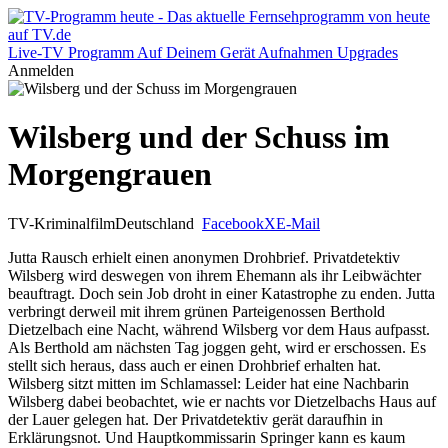
Live-TV
Programm
Auf Deinem Gerät
Aufnahmen
Upgrades
Anmelden
Wilsberg und der Schuss im
Morgengrauen
TV-Kriminalfilm
Deutschland
Facebook
X
E-Mail
Jutta Rausch erhielt einen anonymen Drohbrief. Privatdetektiv
Wilsberg wird deswegen von ihrem Ehemann als ihr Leibwächter
beauftragt. Doch sein Job droht in einer Katastrophe zu enden. Jutta
verbringt derweil mit ihrem grünen Parteigenossen Berthold
Dietzelbach eine Nacht, während Wilsberg vor dem Haus aufpasst.
Als Berthold am nächsten Tag joggen geht, wird er erschossen. Es
stellt sich heraus, dass auch er einen Drohbrief erhalten hat.
Wilsberg sitzt mitten im Schlamassel: Leider hat eine Nachbarin
Wilsberg dabei beobachtet, wie er nachts vor Dietzelbachs Haus auf
der Lauer gelegen hat. Der Privatdetektiv gerät daraufhin in
Erklärungsnot. Und Hauptkommissarin Springer kann es kaum