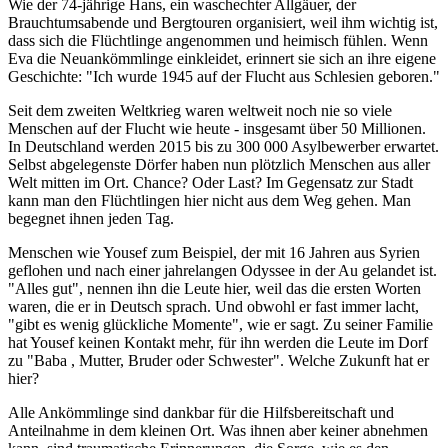
Wie der 74-jährige Hans, ein waschechter Allgäuer, der
Brauchtumsabende und Bergtouren organisiert, weil ihm wichtig ist,
dass sich die Flüchtlinge angenommen und heimisch fühlen. Wenn
Eva die Neuankömmlinge einkleidet, erinnert sie sich an ihre eigene
Geschichte: "Ich wurde 1945 auf der Flucht aus Schlesien geboren."
Seit dem zweiten Weltkrieg waren weltweit noch nie so viele
Menschen auf der Flucht wie heute - insgesamt über 50 Millionen.
In Deutschland werden 2015 bis zu 300 000 Asylbewerber erwartet.
Selbst abgelegenste Dörfer haben nun plötzlich Menschen aus aller
Welt mitten im Ort. Chance? Oder Last? Im Gegensatz zur Stadt
kann man den Flüchtlingen hier nicht aus dem Weg gehen. Man
begegnet ihnen jeden Tag.
Menschen wie Yousef zum Beispiel, der mit 16 Jahren aus Syrien
geflohen und nach einer jahrelangen Odyssee in der Au gelandet ist.
"Alles gut", nennen ihn die Leute hier, weil das die ersten Worten
waren, die er in Deutsch sprach. Und obwohl er fast immer lacht,
"gibt es wenig glückliche Momente", wie er sagt. Zu seiner Familie
hat Yousef keinen Kontakt mehr, für ihn werden die Leute im Dorf
zu "Baba , Mutter, Bruder oder Schwester". Welche Zukunft hat er
hier?
Alle Ankömmlinge sind dankbar für die Hilfsbereitschaft und
Anteilnahme in dem kleinen Ort. Was ihnen aber keiner abnehmen