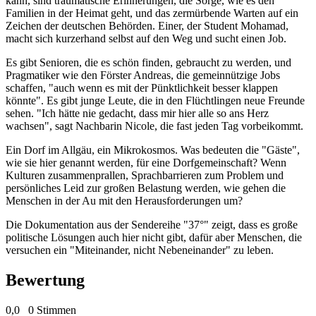
kann, sind traumatische Erinnerungen, die Sorge, wie es den
Familien in der Heimat geht, und das zermürbende Warten auf ein
Zeichen der deutschen Behörden. Einer, der Student Mohamad,
macht sich kurzerhand selbst auf den Weg und sucht einen Job.
Es gibt Senioren, die es schön finden, gebraucht zu werden, und
Pragmatiker wie den Förster Andreas, die gemeinnützige Jobs
schaffen, "auch wenn es mit der Pünktlichkeit besser klappen
könnte". Es gibt junge Leute, die in den Flüchtlingen neue Freunde
sehen. "Ich hätte nie gedacht, dass mir hier alle so ans Herz
wachsen", sagt Nachbarin Nicole, die fast jeden Tag vorbeikommt.
Ein Dorf im Allgäu, ein Mikrokosmos. Was bedeuten die "Gäste",
wie sie hier genannt werden, für eine Dorfgemeinschaft? Wenn
Kulturen zusammenprallen, Sprachbarrieren zum Problem und
persönliches Leid zur großen Belastung werden, wie gehen die
Menschen in der Au mit den Herausforderungen um?
Die Dokumentation aus der Sendereihe "37°" zeigt, dass es große
politische Lösungen auch hier nicht gibt, dafür aber Menschen, die
versuchen ein "Miteinander, nicht Nebeneinander" zu leben.
Bewertung
0,0
0 Stimmen