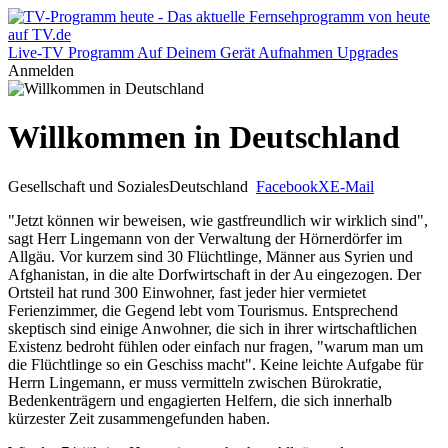
Live-TV
Programm
Auf Deinem Gerät
Aufnahmen
Upgrades
Anmelden
Willkommen in Deutschland
Gesellschaft und Soziales
Deutschland
Facebook
X
E-Mail
"Jetzt können wir beweisen, wie gastfreundlich wir wirklich sind",
sagt Herr Lingemann von der Verwaltung der Hörnerdörfer im
Allgäu. Vor kurzem sind 30 Flüchtlinge, Männer aus Syrien und
Afghanistan, in die alte Dorfwirtschaft in der Au eingezogen. Der
Ortsteil hat rund 300 Einwohner, fast jeder hier vermietet
Ferienzimmer, die Gegend lebt vom Tourismus. Entsprechend
skeptisch sind einige Anwohner, die sich in ihrer wirtschaftlichen
Existenz bedroht fühlen oder einfach nur fragen, "warum man um
die Flüchtlinge so ein Geschiss macht". Keine leichte Aufgabe für
Herrn Lingemann, er muss vermitteln zwischen Bürokratie,
Bedenkenträgern und engagierten Helfern, die sich innerhalb
kürzester Zeit zusammengefunden haben.