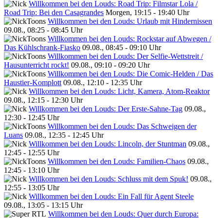
Willkommen bei den Louds: Road Trip: Filmstar Lola /
Road Trip: Bei den Casagrandes
Morgen, 19:15 - 19:40 Uhr
Willkommen bei den Louds: Urlaub mit Hindernissen
09.08., 08:25 - 08:45 Uhr
Willkommen bei den Louds: Rockstar auf Abwegen /
Das Kühlschrank-Fiasko
09.08., 08:45 - 09:10 Uhr
Willkommen bei den Louds: Der Selfie-Wettstreit /
Hausunterricht rockt!
09.08., 09:10 - 09:20 Uhr
Willkommen bei den Louds: Die Comic-Helden / Das
Haustier-Komplott
09.08., 12:10 - 12:35 Uhr
Willkommen bei den Louds: Licht, Kamera, Atom-Reaktor
09.08., 12:15 - 12:30 Uhr
Willkommen bei den Louds: Der Erste-Sahne-Tag
09.08.,
12:30 - 12:45 Uhr
Willkommen bei den Louds: Das Schweigen der
Luans
09.08., 12:35 - 12:45 Uhr
Willkommen bei den Louds: Lincoln, der Stuntman
09.08.,
12:45 - 12:55 Uhr
Willkommen bei den Louds: Familien-Chaos
09.08.,
12:45 - 13:10 Uhr
Willkommen bei den Louds: Schluss mit dem Spuk!
09.08.,
12:55 - 13:05 Uhr
Willkommen bei den Louds: Ein Fall für Agent Steele
09.08., 13:05 - 13:15 Uhr
Willkommen bei den Louds: Quer durch Europa: