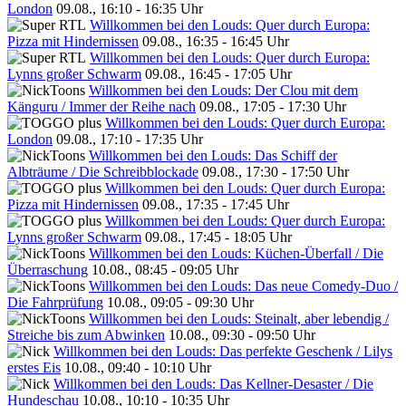
London
09.08., 16:10 - 16:35 Uhr
Willkommen bei den Louds: Quer durch Europa:
Pizza mit Hindernissen
09.08., 16:35 - 16:45 Uhr
Willkommen bei den Louds: Quer durch Europa:
Lynns großer Schwarm
09.08., 16:45 - 17:05 Uhr
Willkommen bei den Louds: Der Clou mit dem
Känguru / Immer der Reihe nach
09.08., 17:05 - 17:30 Uhr
Willkommen bei den Louds: Quer durch Europa:
London
09.08., 17:10 - 17:35 Uhr
Willkommen bei den Louds: Das Schiff der
Albträume / Die Schreibblockade
09.08., 17:30 - 17:50 Uhr
Willkommen bei den Louds: Quer durch Europa:
Pizza mit Hindernissen
09.08., 17:35 - 17:45 Uhr
Willkommen bei den Louds: Quer durch Europa:
Lynns großer Schwarm
09.08., 17:45 - 18:05 Uhr
Willkommen bei den Louds: Küchen-Überfall / Die
Überraschung
10.08., 08:45 - 09:05 Uhr
Willkommen bei den Louds: Das neue Comedy-Duo /
Die Fahrprüfung
10.08., 09:05 - 09:30 Uhr
Willkommen bei den Louds: Steinalt, aber lebendig /
Streiche bis zum Abwinken
10.08., 09:30 - 09:50 Uhr
Willkommen bei den Louds: Das perfekte Geschenk / Lilys
erstes Eis
10.08., 09:40 - 10:10 Uhr
Willkommen bei den Louds: Das Kellner-Desaster / Die
Hundeschau
10.08., 10:10 - 10:35 Uhr