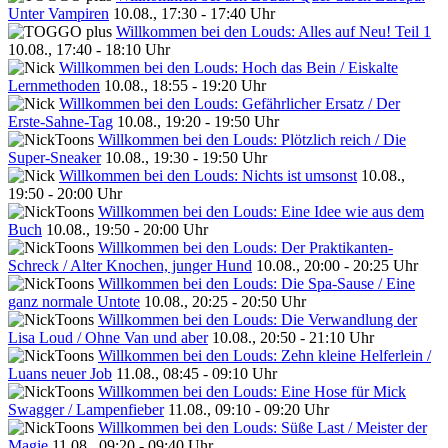
Unter Vampiren
10.08., 17:30 - 17:40 Uhr
Willkommen bei den Louds: Alles auf Neu! Teil 1
10.08., 17:40 - 18:10 Uhr
Willkommen bei den Louds: Hoch das Bein / Eiskalte
Lernmethoden
10.08., 18:55 - 19:20 Uhr
Willkommen bei den Louds: Gefährlicher Ersatz / Der
Erste-Sahne-Tag
10.08., 19:20 - 19:50 Uhr
Willkommen bei den Louds: Plötzlich reich / Die
Super-Sneaker
10.08., 19:30 - 19:50 Uhr
Willkommen bei den Louds: Nichts ist umsonst
10.08.,
19:50 - 20:00 Uhr
Willkommen bei den Louds: Eine Idee wie aus dem
Buch
10.08., 19:50 - 20:00 Uhr
Willkommen bei den Louds: Der Praktikanten-
Schreck / Alter Knochen, junger Hund
10.08., 20:00 - 20:25 Uhr
Willkommen bei den Louds: Die Spa-Sause / Eine
ganz normale Untote
10.08., 20:25 - 20:50 Uhr
Willkommen bei den Louds: Die Verwandlung der
Lisa Loud / Ohne Van und aber
10.08., 20:50 - 21:10 Uhr
Willkommen bei den Louds: Zehn kleine Helferlein /
Luans neuer Job
11.08., 08:45 - 09:10 Uhr
Willkommen bei den Louds: Eine Hose für Mick
Swagger / Lampenfieber
11.08., 09:10 - 09:20 Uhr
Willkommen bei den Louds: Süße Last / Meister der
Magie
11.08., 09:20 - 09:40 Uhr