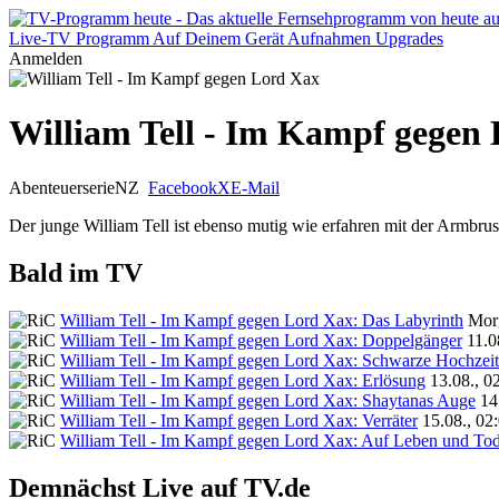
Live-TV
Programm
Auf Deinem Gerät
Aufnahmen
Upgrades
Anmelden
William Tell - Im Kampf gegen
Abenteuerserie
NZ
Facebook
X
E-Mail
Der junge William Tell ist ebenso mutig wie erfahren mit der Armbr
Bald im TV
William Tell - Im Kampf gegen Lord Xax: Das Labyrinth
Morg
William Tell - Im Kampf gegen Lord Xax: Doppelgänger
11.0
William Tell - Im Kampf gegen Lord Xax: Schwarze Hochzeit
William Tell - Im Kampf gegen Lord Xax: Erlösung
13.08., 0
William Tell - Im Kampf gegen Lord Xax: Shaytanas Auge
14
William Tell - Im Kampf gegen Lord Xax: Verräter
15.08., 02
William Tell - Im Kampf gegen Lord Xax: Auf Leben und To
Demnächst Live auf TV.de