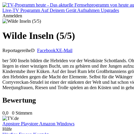
Live-TV
Programm
Auf Deinem Gerät
Aufnahmen
Upgrades
Anmelden
Wilde Inseln (5/5)
Reportagereihe
D
Facebook
X
E-Mail
ber 500 Inseln bilden die Hebriden vor der Westküste Schottlands. O
liegen in einer winzigen Bucht, um zu gebären und ihre Jungen aufzu
Kinderstube ihrer Küken. Auf der Insel Rum lebt Großbritanniens gr
den Hebriden gegen die Macht der Elemente. Selbst für die Wikinger 
Corryvreckan-Strudel ist einer der stärksten der Welt und hat schon 
Meerjungfrauen, Riesen und Trolle spielen an den Küsten und in geh
Bewertung
0,0
0 Stimmen
Appstore
Playstore
Amazon
Windows
Hilfe