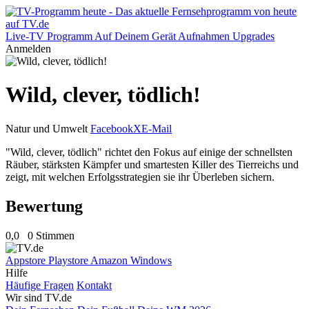
Live-TV
Programm
Auf Deinem Gerät
Aufnahmen
Upgrades
Anmelden
Wild, clever, tödlich!
Natur und Umwelt
Facebook
X
E-Mail
"Wild, clever, tödlich" richtet den Fokus auf einige der schnellsten
Räuber, stärksten Kämpfer und smartesten Killer des Tierreichs und
zeigt, mit welchen Erfolgsstrategien sie ihr Überleben sichern.
Bewertung
0,0
0 Stimmen
Appstore
Playstore
Amazon
Windows
Hilfe
Häufige Fragen
Kontakt
Wir sind TV.de