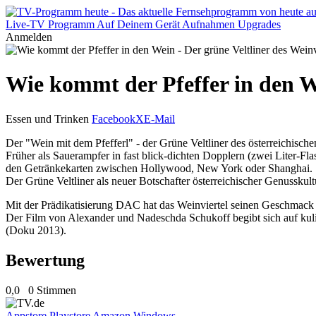
Live-TV
Programm
Auf Deinem Gerät
Aufnahmen
Upgrades
Anmelden
Wie kommt der Pfeffer in den We
Essen und Trinken
Facebook
X
E-Mail
Der "Wein mit dem Pfefferl" - der Grüne Veltliner des österreichische
Früher als Sauerampfer in fast blick-dichten Dopplern (zwei Liter-Fla
den Getränkekarten zwischen Hollywood, New York oder Shanghai.
Der Grüne Veltliner als neuer Botschafter österreichischer Genusskult
Mit der Prädikatisierung DAC hat das Weinviertel seinen Geschmack
Der Film von Alexander und Nadeschda Schukoff begibt sich auf kuli
(Doku 2013).
Bewertung
0,0
0 Stimmen
Appstore
Playstore
Amazon
Windows