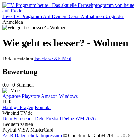
Live-TV
Programm
Auf Deinem Gerät
Aufnahmen
Upgrades
Anmelden
Wie geht es besser? - Wohnen
Dokumentation
Facebook
X
E-Mail
Bewertung
0,0
0 Stimmen
Appstore
Playstore
Amazon
Windows
Hilfe
Häufige Fragen
Kontakt
Wir sind TV.de
Dein Fernsehen
Dein Fußball
Deine WM 2026
Bequem zahlen
PayPal
VISA
MasterCard
AGB
Datenschutz
Impressum
© Couchfunk GmbH 2011 - 2026