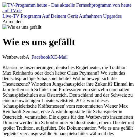
Live-TV
Programm
Auf Deinem Gerät
Aufnahmen
Upgrades
Anmelden
Wie es uns gefällt
Wettbewerb
A
Facebook
X
E-Mail
Klassische Inszenierungen, deutsches Regietheater, die Tradition
Max Reinhardts oder doch lieber Claus Peymann? Wo steht das
deutschsprachige Schauspiel heute? Wohin bewegt sich die
Theaterszene? Wie sehen Jungschauspieler ihre Zukunft? Einmal im
Jahr treffen sich Schüler und Professoren von siebzehn namhaften
Schauspielschulen aus Österreich, Deutschland und der Schweiz zu
einem einwöchigen Theaterwettstreit. 2012 wird dieses
'schauspielerische Kräftemessen' vom renommierten Wiener Max
Reinhardt-Seminar, erste Ausbildungsstätte für Schauspieler in
Österreich, veranstaltet. Die eigens für den Wettbewerb inszenierten
Dramen werden im Schönbrunner Schlosstheater, einem Theater mit
großer Tradition, aufgeführt. Die Dokumentation 'Wie es uns gefällt'
begleitet vier ausgewählte Schauspielschüler während des