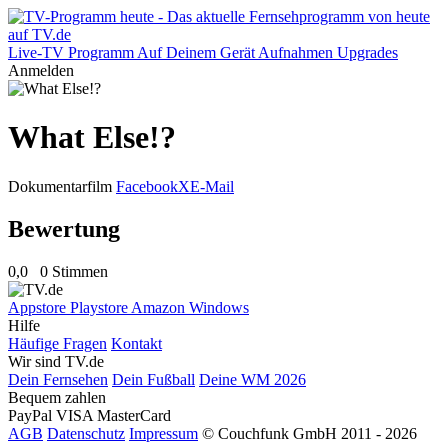
Live-TV
Programm
Auf Deinem Gerät
Aufnahmen
Upgrades
Anmelden
What Else!?
Dokumentarfilm
Facebook
X
E-Mail
Bewertung
0,0
0 Stimmen
Appstore
Playstore
Amazon
Windows
Hilfe
Häufige Fragen
Kontakt
Wir sind TV.de
Dein Fernsehen
Dein Fußball
Deine WM 2026
Bequem zahlen
PayPal
VISA
MasterCard
AGB
Datenschutz
Impressum
© Couchfunk GmbH 2011 - 2026