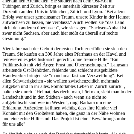
anerkannten Architekten. Sie studiert nach dem Ost-Abi in
Tübingen und Zürich, bringt es innerhalb kürzester Zeit zur
Dozentin an den Unis in München, Zürich und Lyon. "Bei allem
Erfolg war unser gemeinsamer Traum, unsere Kinder in der Heimat
aufwachsen zu lassen, nie verblasst." Auch wollen sie "das Land
nicht den anderen überlassen", wie sie sagen. "Sachsen-Anhalt ist
zwar nicht Sachsen, aber auch hier stößt du überall auf rechte
Gesinnung."
Vier Jahre nach der Geburt der ersten Tochter erfüllen sie sich den
Traum. Sie kaufen ein 300 Jahre altes Pfarrhaus an der Havel und
renovieren es jetzt historisch gerecht, ohne fremde Hilfe. "Ein
Fulltime-Job mit viel Ärger, Frust und Überraschungen." Langsam
arbeitende Ost-Behörden, fehlende und schlecht ausgebildete
Handwerker bringen sie "manchmal fast zur Verzweiflung". Bei
allen Schwierigkeiten - sie wollten zwischenzeitlich mehrmals
aufgeben und in ihr altes, komfortables Leben in Zürich zurück -,
halten sie durch. "Heimat, das riecht man, hört man, sieht man in der
Landschaft und in den Städten - auch wenn sie nicht so
aufgehübscht sind wie im Westen", ringt Barbara um eine
Erklärung. Außerdem ist ihnen wichtig, dass ihre Kinder viel
Kontakt mit den Großeltern haben, die ganz in der Nähe wohnen
und eine echte Hilfe sind. Das Projekt ist eine "Bewährungsprobe
für uns alle".