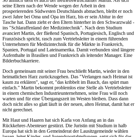
So ähnlich sieht es auch der Betriebswirtschaftler Martin. Als sich
seine Eltern nach der Wende wegen der Arbeit in den
prosperierenden Südwesten Deutschlands abmachen, bleibt er noch
zwei Jahre bei Oma und Opa im Harz, bis er sein Abitur in der
Tasche hat. Dann zieht er den Eltern hinterher in den Schwarzwald -
ins "Schlaraffenland der Medizintechnik". Nach dem Studium
avanciert Martin, der fließend Spanisch, Portugiesisch, Englisch und
Französisch spricht, rasch zum Vertriebsleiter in einem führenden
Unternehmen für Medizintechnik für die Märkte in Frankreich,
Spanien, Portugal und Lateinamerika. Damit verbunden sind längere
Aufenthalte in Brasilien und Frankreich als leitender Manager. Eine
Bilderbuchkarriere.
Doch gemeinsam mit seiner Frau beschließt Martin, wieder in den
heimatlichen Harz zurückzugehen. Das "Verlangen nach Heimat ist
kaum zu erklären", sagt er, "das kribbelt im Bauch, das spürt man
einfach." Martin bekommt problemlos eine Stelle als Vertriebsleiter
in einem chemischen Industrieunternehmen, seine Frau will noch
warten und für eine Übergangszeit im Westen bleiben. Dass dann
doch nicht alles so glatt läuft in der neuen, alten Heimat, damit hat er
nicht gerechnet.
Mit Haut und Haaren hat sich Karla von Anfang an in das
Rückkehrer-Abenteuer gestürzt. Die Juristin mit Studium in halb
Europa hat sich in den Gemeinderat der Lausitzgemeinde wählen
lassen, leitet Kinder- und Jugendsportabteilungen, setzt sich für das