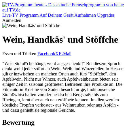
Live-TV
Programm
Auf Deinem Gerät
Aufnahmen
Upgrades
Anmelden
Wein, Handkäs' und Stöffche
Essen und Trinken
Facebook
X
E-Mail
"Wo's Sträuß'che hängt, werd ausgeschenkt!" Bei diesem Spruch
denkt wohl jeder sofort an Wein, Weib und Winzerteller. In Hessen
gilt er inzwischen an manchen Orten auch fürs "Stöffche", den
Apfelwein. Nicht nur Winzer, auch Apfelweinbauern bieten seit
einiger Zeit in saisonal geöffneten Betrieben ihre Produkte an. Die
Filmautorin Kristine von Soden besucht urige, traditionsreiche
Straußwirtschaften von der hessischen Bergstraße bis zum
Rheingau, lernt aber auch neu eröffnete kennen. In allen werden
köstliche Tropfen verkostet - aus Weintrauben oder aus Äpfeln -,
und dazu genießt sie regionale Gerichte.
Bewertung