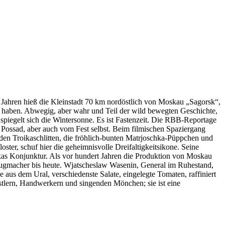
 Jahren hieß die Kleinstadt 70 km nordöstlich von Moskau „Sagorsk“,
 haben. Abwegig, aber wahr und Teil der wild bewegten Geschichte,
spiegelt sich die Wintersonne. Es ist Fastenzeit. Die RBB-Reportage
Possad, aber auch vom Fest selbst. Beim filmischen Spaziergang
nden Troikaschlitten, die fröhlich-bunten Matrjoschka-Püppchen und
ster, schuf hier die geheimnisvolle Dreifaltigkeitsikone. Seine
hkas Konjunktur. Als vor hundert Jahren die Produktion von Moskau
zeugmacher bis heute. Wjatscheslaw Wasenin, General im Ruhestand,
 aus dem Ural, verschiedenste Salate, eingelegte Tomaten, raffiniert
stlern, Handwerkern und singenden Mönchen; sie ist eine