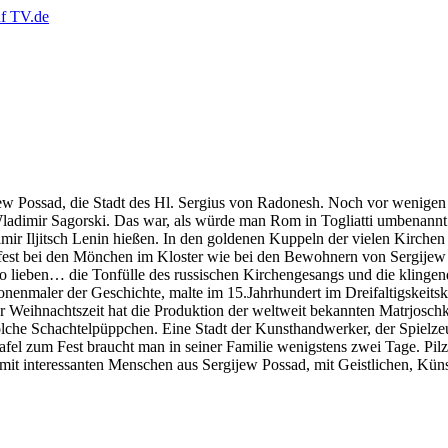
jew Possad, die Stadt des Hl. Sergius von Radonesh. Noch vor wenigen
adimir Sagorski. Das war, als würde man Rom in Togliatti umbenannt
r Iljitsch Lenin hießen. In den goldenen Kuppeln der vielen Kirchen 
fest bei den Mönchen im Kloster wie bei den Bewohnern von Sergijew 
 so lieben… die Tonfülle des russischen Kirchengesangs und die klinge
nenmaler der Geschichte, malte im 15.Jahrhundert im Dreifaltigskeitsklo
der Weihnachtszeit hat die Produktion der weltweit bekannten Matrjosc
solche Schachtelpüppchen. Eine Stadt der Kunsthandwerker, der Spiel
fel zum Fest braucht man in seiner Familie wenigstens zwei Tage. Pilze
 mit interessanten Menschen aus Sergijew Possad, mit Geistlichen, Kün