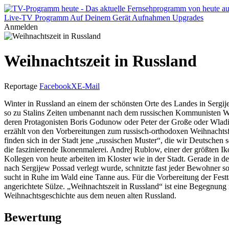
Live-TV
Programm
Auf Deinem Gerät
Aufnahmen
Upgrades
Anmelden
Weihnachtszeit in Russland
Reportage
Facebook
X
E-Mail
Winter in Russland an einem der schönsten Orte des Landes in Sergi
so zu Stalins Zeiten umbenannt nach dem russischen Kommunisten Wl
deren Protagonisten Boris Godunow oder Peter der Große oder Wladimi
erzählt von den Vorbereitungen zum russisch-orthodoxen Weihnachts
finden sich in der Stadt jene „russischen Muster“, die wir Deutschen
die faszinierende Ikonenmalerei. Andrej Rublow, einer der größten Iko
Kollegen von heute arbeiten im Kloster wie in der Stadt. Gerade in 
nach Sergijew Possad verlegt wurde, schnitzte fast jeder Bewohner 
sucht in Ruhe im Wald eine Tanne aus. Für die Vorbereitung der Festta
angerichtete Sülze. „Weihnachtszeit in Russland“ ist eine Begegnung
Weihnachtsgeschichte aus dem neuen alten Russland.
Bewertung